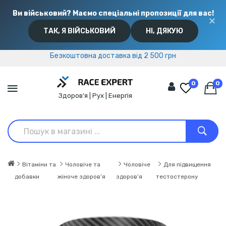
Ви військовий? Маємо спеціальні пропозиції для вас!
✕
ТАК, Я ВІЙСЬКОВИЙ
НІ, ДЯКУЮ
Безкоштовна доставка від 2 500 грн
Безкоштовна доставка від 2 500 грн
0
0
Здоров’я | Рух | Енергія
Вітаміни та
Чоловіче та
Чоловіче
Для підвищення
добавки
жіноче здоров’я
здоров’я
тестостерону