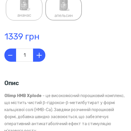
ананас
апельсин
1339 грн
Опис
Olimp HMB Xplode
– це високоякісний порошковий комплекс,
що містить чистий β-гідрокси-β-метилбутират у формі
кальцієвої солі (HMB-Ca). Завдяки розчинній порошковій
формі, добавка швидко засвоюється, що забезпечує
оперативний антикатаболічний ефект та стимуляцію
м’язового росту.