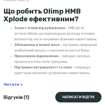
Що робить Olimp HMB
Xplode ефективним?
Захист м’язів від руйнування
– HMB діє як
антикатаболік, що перешкоджає розпаду м’язових
волокон під час інтенсивних фізичних навантажень.
Збільшення м’язової маси
– підтримує природний
анаболічний процес, стимулюючи синтез білка.
Прискорене відновлення
– зменшує запальні
процеси в м’язах після тренувань.
Підтримка витривалості та сили
– покращує
адаптацію організму до фізичних навантажень.
Зручність у використанні
– порошкова форма дає
Читати
можливість регулювати дозування і поєднувати з
іншими добавками (BCAA, креатином, глутаміном).
Відгуків (1)
НАПИСАТИ ВІДГУК
Для кого Olimp HMB Xplode?