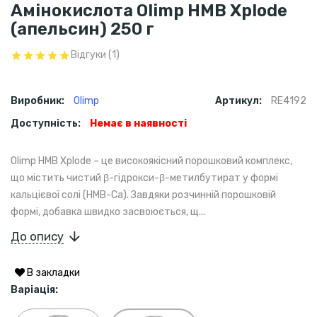
Амінокислота Olimp HMB Xplode
(апельсин) 250 г
Відгуки (1)
Виробник:
Olimp
Артикул:
RE4192
Доступність:
Немає в наявності
Olimp HMB Xplode – це високоякісний порошковий комплекс,
що містить чистий β-гідрокси-β-метилбутират у формі
кальцієвої солі (HMB-Ca). Завдяки розчинній порошковій
формі, добавка швидко засвоюється, щ...
До опису
В закладки
Варіація: