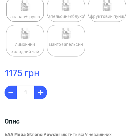
апельсин+яблуко
фруктовий пунш
ананас+груша
лимонний
манго+апельсин
холодний чай
1175 грн
Опис
EAA Mega Strong Powder
містить всі 9 незамінних