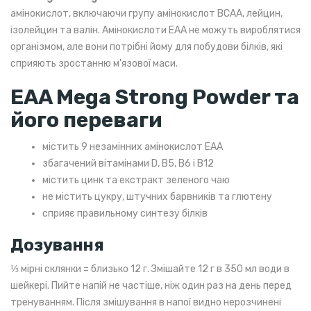
амінокислот, включаючи групу амінокислот BCAA, лейцин,
ізолейцин та валін. Амінокислоти EAA не можуть вироблятися
організмом, але вони потрібні йому для побудови білків, які
сприяють зростанню м'язової маси.
EAA Mega Strong Powder та
його переваги
містить 9 незамінних амінокислот EAA
збагачений вітамінами D, B5, B6 і B12
містить цинк та екстракт зеленого чаю
не містить цукру, штучних барвників та глютену
сприяє правильному синтезу білків
Дозування
⅓ мірні склянки = близько 12 г. Змішайте 12 г в 350 мл води в
шейкері. Пийте напій не частіше, ніж один раз на день перед
тренуванням. Після змішування в напої видно нерозчинені