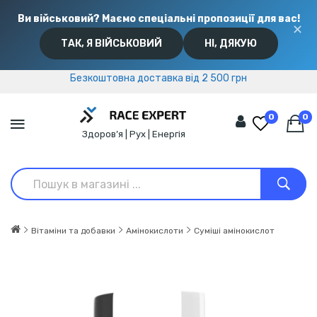
Ви військовий? Маємо спеціальні пропозиції для вас!
✕
ТАК, Я ВІЙСЬКОВИЙ
НІ, ДЯКУЮ
Безкоштовна доставка від 2 500 грн
Безкоштовна доставка від 2 500 грн
0
0
Здоров’я | Рух | Енергія
Вітаміни та добавки
Амінокислоти
Суміші амінокислот