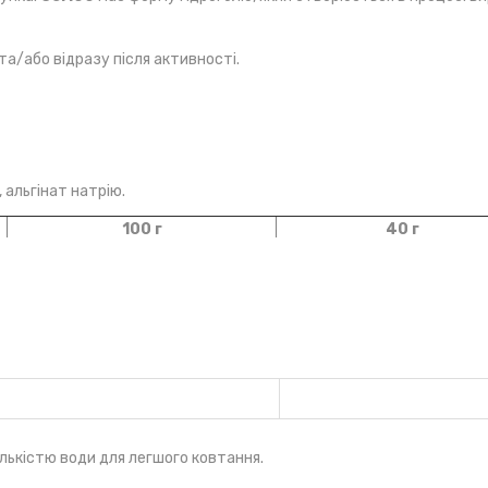
 та/або відразу після активності.
 альгінат натрію.
100 г
40 г
1064 кДж / 250 Ккал
425 кДж / 100 Ккал
0 г
0 г
0 г
0 g
62,5 г
25 г
62,5 г
25 г
лькістю води для легшого ковтання.
0 г
0 г