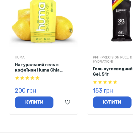
HUMA
PFH (PRECISION FUEL &
HYDRATION)
Натуральний гель з
Гель вуглеводний
кофеїном Huma Chia
Gel, 51г
Energy Gel (лимонад) 39 г
200 грн
153 грн
КУПИТИ
КУПИТИ