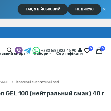
✕
ТАК, Я ВІЙСЬКОВИЙ
НІ, ДЯКУЮ
0
0
+380 (68) 823 46 90
нський спорт
Набори
Сертифікати
тичні
Класичні енергетичні гелі
n GEL 100 (нейтральний смак) 40 г