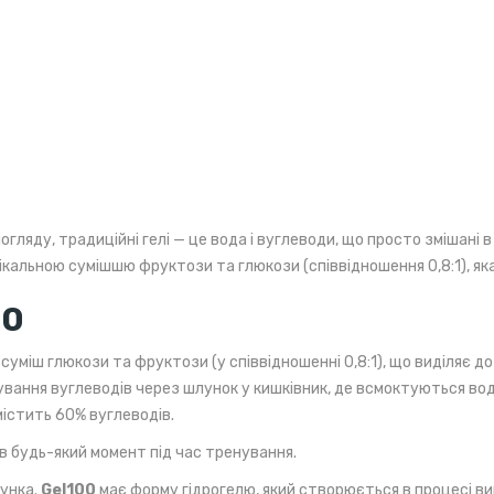
погляду, традиційні гелі — це вода і вуглеводи, що просто змішані
нікальною сумішшю фруктози та глюкози (співвідношення 0,8:1), як
00
суміш глюкози та фруктози (у співвідношенні 0,8:1), що виділяє до 1
вання вуглеводів через шлунок у кишківник, де всмоктуються вода
 містить 60% вуглеводів.
 будь-який момент під час тренування.
лунка.
Gel100
має форму гідрогелю, який створюється в процесі ви