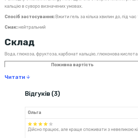
кальцію в суворо визначених умовах.
Спосіб застосування:
Вжити гель за кілька хвилин до, під час
Смак:
нейтральний
Склад
Вода, глюкоза, фруктоза, карбонат кальцію, глюконова кислота,
Поживна вартість
Енергетична цінність
Читати
Жири
Відгуків (3)
в тому числі насичені жирні кислоти
Вуглеводи
Ольга
в тому числі цукру
Дійсно працює, але краще споживати з невеликою кі
Білок