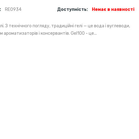
:
RE0934
Доступність:
Немає в наявності
і. З технічного погляду, традиційні гелі — це вода і вуглеводи,
 ароматизаторів і консервантів. Gel100 - це...