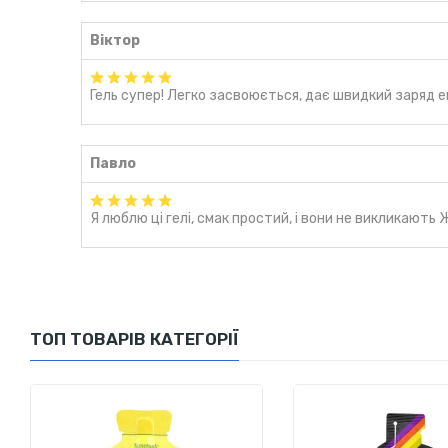
Сіль
Віктор
Попередження
Продукт не може використовуватися як заміна (сурогат) різном
Гель супер! Легко засвоюється, дає швидкий заряд ен
який з інгредієнтів продукту. Зберігати в недоступному для діте
Павло
Я люблю ці гелі, смак простий, і вони не викликают
ТОП ТОВАРІВ КАТЕГОРІЇ