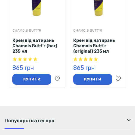
CHAMOIS BUTT'R
CHAMOIS BUTT'R
Крем від натирань
Крем від натирань
Chamois Butt'r (her)
Chamois Butt'r
235 мл
(original) 235 мл
865 грн
865 грн
КУПИТИ
КУПИТИ
Популярні категорії