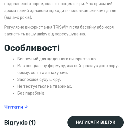
подразненої хлором, сіллю і сонцем шкіри. Має приємний
аромат, який однаково підходить чоловікам, жінкам і дітям
(від 3-х років).
Регулярне використання TRISWIM після басейну або моря
захистить вашу шкіру від пересушування.
Особливості
Безпечний для щоденного використання.
Має спеціальну формулу, яка нейтралізує дію хлору,
брому, солі та запаху хімії.
Заспокоює суху шкіру.
Не тестується на тваринах.
Без парабенів.
Містить Алое Вера, яке має зволожувальні та захисні
Читати
властивості.
Вітамін Е і пантенол (провітамін В5) зволожують і
заспокоюють шкіру.
Відгуків (1)
НАПИСАТИ ВІДГУК