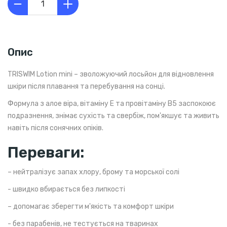
Опис
TRISWIM Lotion mini – зволожуючий лосьйон для відновлення
шкіри після плавання та перебування на сонці.
Формула з алое віра, вітаміну E та провітаміну B5 заспокоює
подразнення, знімає сухість та свербіж, пом'якшує та живить
навіть після сонячних опіків.
Переваги:
– нейтралізує запах хлору, брому та морської солі
- швидко вбирається без липкості
– допомагає зберегти м'якість та комфорт шкіри
- без парабенів, не тестується на тваринах