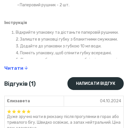
• Паперовий рушник - 2 шт.
Інструкція
Відкрийте упаковку та дістаньте паперовій рушники.
2. Залиште в упаковці губку з блакитними смужками.
3. Додайте до упаковки з губкою 10 мл води.
4. Помніть упаковку, щоб спінити губку всередині.
5. Дістаньте губку та намильте необхідні частини тіла.
6. Витріть піну тонким білим рушником.
Читати
Увага, не замочуйте губку у великій кількості води.
Відгуків (1)
НАПИСАТИ ВІДГУК
Єлизавета
04.10.2024
Дуже зручно мати в рюкзаку після прогулянки в горах або
тривалого бігу. Швидко освіжає, а запах нейтральний. Ціна