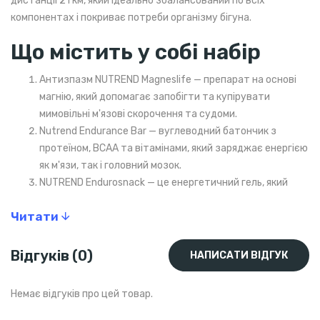
дистанції 21 км, який ідеально збалансований по всіх
компонентах і покриває потреби організму бігуна.
Що містить у собі набір
Антизпазм NUTREND Magneslife — препарат на основі
магнію, який допомагає запобігти та купірувати
мимовільні м'язові скорочення та судоми.
Nutrend Endurance Bar — вуглеводний батончик з
протеїном, ВСАА та вітамінами, який заряджає енергією
як м'язи, так і головний мозок.
NUTREND Endurosnack — це енергетичний гель, який
містить ВСАА, забезпечує м'язи швидкими та
Читати
повільними вуглеводами для підтримки витривалості
на довгій дистанції.
NUTREND Carbosnack + Caffeine — енергетичний
Відгуків (0)
НАПИСАТИ ВІДГУК
вуглеводний гель, що містить кофеїн, таурин та гліцин
для боротьби зі стомленням.
Немає відгуків про цей товар.
NUTREND Carbosnack — гель, який містить вуглеводи,
бета-аланін, таурин і гліцин для швидкого отримання