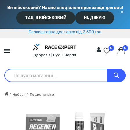
Ви військовий? Маємо спеціальні пропозиції для вас!
✕
ТАК, Я ВІЙСЬКОВИЙ
НІ, ДЯКУЮ
Безкоштовна доставка від 2 500 грн
Безкоштовна доставка від 2 500 грн
0
0
Здоров’я | Рух | Енергія
Набори
По дистанціях