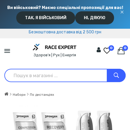
Ви військовий? Маємо спеціальні пропозиції для вас!
✕
ТАК, Я ВІЙСЬКОВИЙ
НІ, ДЯКУЮ
Безкоштовна доставка від 2 500 грн
Безкоштовна доставка від 2 500 грн
0
0
Здоров’я | Рух | Енергія
Набори
По дистанціях