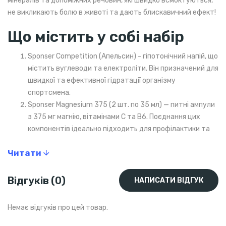
мінералів та допоміжних речовин, які швидко всмоктуються,
не викликають болю в животі та дають блискавичний ефект!
Що містить у собі набір
Sponser Competition (Апельсин) - гіпотонічний напій, що
містить вуглеводи та електроліти. Він призначений для
швидкої та ефективної гідратації організму
спортсмена.
Sponser Magnesium 375 (2 шт. по 35 мл) — питні ампули
з 375 мг магнію, вітамінами С та В6. Поєднання цих
компонентів ідеально підходить для профілактики та
купірування судом та спазмів м'язів.
Читати
Sponser Liquid Energy Gels PLUS (2 шт. по 35 г) —
вуглеводний гель з мінералами та кофеїном, який
миттєво насичує організм вуглеводами та знижує
Відгуків (0)
НАПИСАТИ ВІДГУК
стомлення.
Sponser Liquid Energy Gel SALTY (5 шт. по 35 г) —
Немає відгуків про цей товар.
вуглеводний гель з електролітами, який має
солонуватий смак та допомагає підтримувати водно-