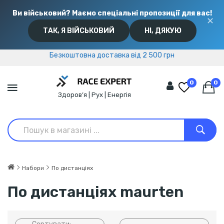
Ви військовий? Маємо спеціальні пропозиції для вас!
✕
ТАК, Я ВІЙСЬКОВИЙ
НІ, ДЯКУЮ
Безкоштовна доставка від 2 500 грн
Безкоштовна доставка від 2 500 грн
0
0
Здоров’я | Рух | Енергія
Набори
По дистанціях
По дистанціях maurten