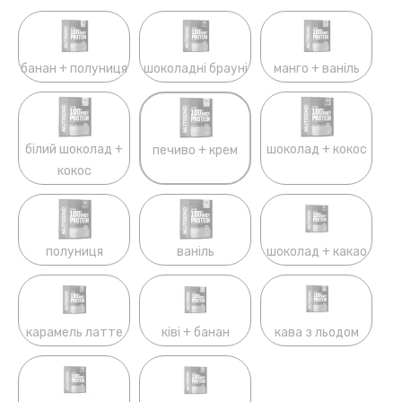
банан + полуниця
шоколадні брауні
манго + ваніль
білий шоколад +
шоколад + кокос
печиво + крем
кокос
полуниця
ваніль
шоколад + какао
карамель латте
ківі + банан
кава з льодом