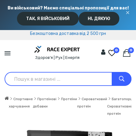
Ви військовий? Маємо спеціальні пропозиції для вас!
✕
ТАК, Я ВІЙСЬКОВИЙ
НІ, ДЯКУЮ
Безкоштовна доставка від 2 500 грн
Безкоштовна доставка від 2 500 грн
0
0
Здоров’я | Рух | Енергія
Спортивне
Протеїнові
Протеїни
Сироватковий
Багатопорцій
харчування
добавки
протеїн
Сироватковий
протеїн