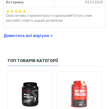
після тренування або як доповнення до щоденного
Катерина
03.01.2025
харчування для підтримки нормального білкового
балансу.
Смак печива з кремом просто ідеальний! Готую з ним
Легко змішується та має приємний смак:
коктейлі, і навіть додаю до випічки.
забудьте про грудочки або важке змішування! Цей
протеїн легко розчиняється у воді чи молоці,
Дивитись всі відгуки
перетворюючись у ніжний, смачний коктейль. Велика
різноманітність смаків забезпечить вам задоволення
від кожної порції.
Підтримка імунітету:
сироватка також відома тим,
що містить природні компоненти, які підтримують
ТОП ТОВАРІВ КАТЕГОРІЇ
імунну систему, такі як лактоферин та глутамін.
Вживання
Nutrend 100% Whey Protein
сприяє не
лише м’язовому зростанню, але й загальному
зміцненню організму.
Низький вміст жирів та вуглеводів:
продукт
ідеальний для тих, хто контролює споживання калорій,
оскільки він містить мінімальну кількість жирів і
вуглеводів, що дозволяє вам отримувати всі необхідні