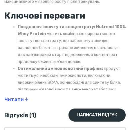
максимального м’язового росту після тренувань.
Ключові переваги
Поєднання ізоляту та концентрату: Nutrend 100%
Whey Protein
містить комбінацію сироваткового
ізоляту і концентрату, що забезпечує швидке
засвоєння білків та тривале живлення м'язів. Ізолят
дає вам швидкий старт відновлення, а концентрат
продовжує живити м’язи довше.
Оптимальний амінокислотний профіль:
продукт
містить усі необхідні амінокислоти, включаючи
високий рівень BCAA, які необхідні для синтезу білка,
підтримки м’язової маси та зниження катаболізму.
Підходить для всіх етапів тренувань:
незалежно
Читати
від того, ви тренуєтеся для набору маси чи працюєте
над своїм рельєфом,
Nutrend 100% Whey Protein
Відгуків (1)
НАПИСАТИ ВІДГУК
стане вашим надійним помічником. Його легко
засвоювані білки ідеально підходять для відновлення