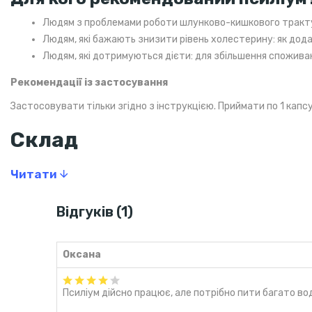
Людям з проблемами роботи шлунково-кишкового тракт
Людям, які бажають знизити рівень холестерину: як дода
Людям, які дотримуються дієти: для збільшення спожива
Рекомендації із застосування
Застосовувати тільки згідно з інструкцією. Приймати по 1 капсу
Склад
Поживна цінність
Читати
Лушпиння подорожника яйцевидного (Plantago ovat
Відгуків (1)
— Добову норму не визначено.
Інші інгредієнти
Оксана
Капсула з рослинної целюлози.
Псиліум дійсно працює, але потрібно пити багато во