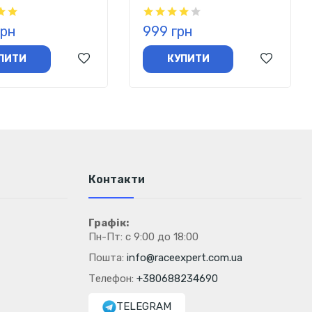
Aqua Plus (персиковий
холодний чай) 200 г
грн
999 грн
ПИТИ
КУПИТИ
Контакти
Графік:
Пн-Пт: с 9:00 до 18:00
Пошта:
info@raceexpert.com.ua
Телефон:
+380688234690
TELEGRAM