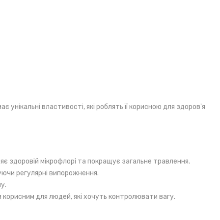
є унікальні властивості, які роблять її корисною для здоров'я
яє здоровій мікрофлорі та покращує загальне травлення.
уючи регулярні випорожнення.
у.
корисним для людей, які хочуть контролювати вагу.