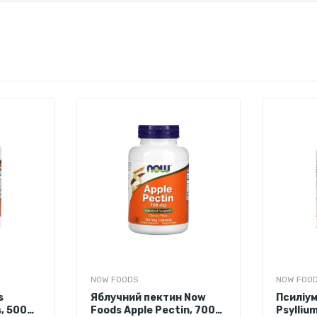
NOW FOODS
NOW FOO
s
Яблучний пектин Now
Псиліу
s, 500
Foods Apple Pectin, 700
Psylliu