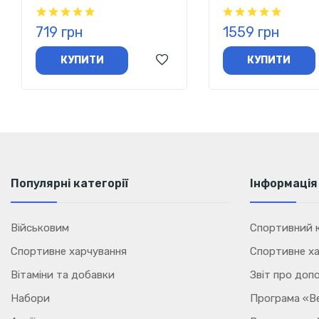
Aqua Plus (секс на пляжі)
мг, 500 капсул
200 г
719 грн
1559 грн
КУПИТИ
КУПИТИ
Популярні категорії
Інформація
Військовим
Спортивний к
Спортивне харчування
Спортивне ха
Вітаміни та добавки
Звіт про доп
Набори
Програма «В