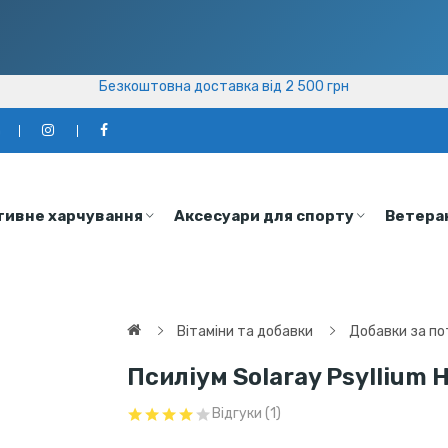
Безкоштовна доставка від 2 500 грн
Безкоштовна доставка від 2 500 грн
а
тивне харчування
Аксесуари для спорту
Ветера
Вітаміни та добавки
Добавки за п
Псиліум Solaray Psyllium H
Відгуки (1)