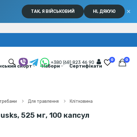
✕
ТАК, Я ВІЙСЬКОВИЙ
НІ, ДЯКУЮ
0
0
+380 (68) 823 46 90
нський спорт
Набори
Сертифікати
отребами
Для травлення
Клітковина
usks, 525 мг, 100 капсул