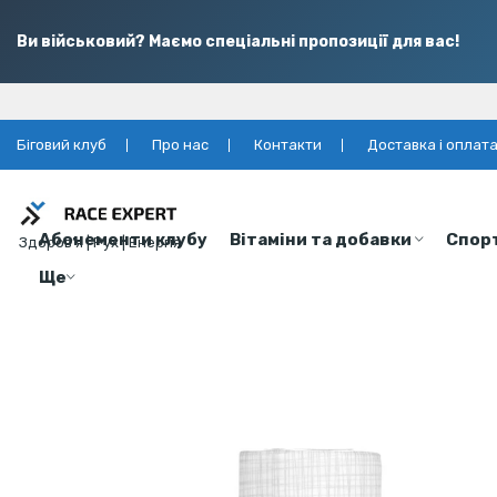
Ви військовий? Маємо спеціальні пропозиції для вас!
Біговий клуб
Про нас
Контакти
Доставка і оплат
Абонементи клубу
Вітаміни та добавки
Спор
Здоров’я | Рух | Енергія
Ще