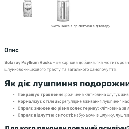
Фото може відрізнятися від товару
Опис
Solaray Psyllium Husks
– це харчова добавка, яка містить розч
шлунково-кишкового тракту та загального самопочуття.
Як діє лушпиння подорожн
Покращує травлення:
розчинна клітковина слугує жив
Нормалізує стілець:
регулярне вживання лушпиння насі
Сприяє зниженню рівня холестерину:
клітковина зв'я
Сприяє відчуттю ситості:
набухаючи в шлунку, лушпин
Для кого рекомендований псиліум