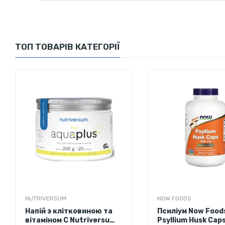
ТОП ТОВАРІВ КАТЕГОРІЇ
NUTRIVERSUM
NOW FOODS
Напій з клітковиною та
Псиліум Now Food
вітаміном С Nutriversum
Psyllium Husk Cap