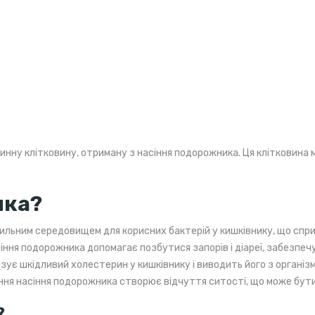
инну клітковину, отриману з насіння подорожника. Ця клітковина ма
ика?
ильним середовищем для корисних бактерій у кишківнику, що спри
ння подорожника допомагає позбутися запорів і діареї, забезпеч
зує шкідливий холестерин у кишківнику і виводить його з організм
ня насіння подорожника створює відчуття ситості, що може бути 
?