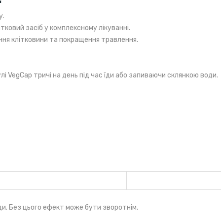
у.
тковий засіб у комплексному лікуванні.
ння клітковини та покращення травлення.
лі VegCap тричі на день під час їди або запиваючи склянкою води.
1 капсула
% від добової норми
a)
525 мг
—
ди. Без цього ефект може бути зворотнім.