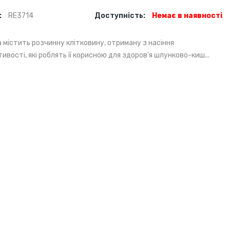
:
RE3714
Доступність:
Немає в наявності
ка містить розчинну клітковину, отриману з насіння
ивості, які роблять її корисною для здоров'я шлунково-киш...