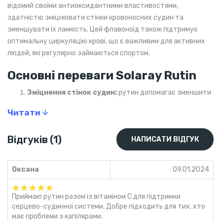
відомий своїми антиоксидантними властивостями,
здатністю зміцнювати стінки кровоносних судин та
зменшувати їх ламкість. Цей флавоноїд також підтримує
оптимальну циркуляцію крові, що є важливим для активних
людей, які регулярно займаються спортом.
Основні переваги Solaray Rutin
Зміцнення стінок судин:
рутин допомагає зменшити
ламкість капілярів, покращуючи еластичність і міцність
Читати
судин. Це сприяє зниженню ризику синців, варикозного
розширення вен та інших проблем із кровообігом.
Відгуків (1)
НАПИСАТИ ВІДГУК
Антиоксидантний захист:
завдяки своїм потужним
антиоксидантним властивостям, рутин допомагає
боротися зі шкідливими вільними радикалами, які
Оксана
09.01.2024
спричиняють окислювальний стрес і прискорюють
старіння клітин.
Приймаю рутин разом із вітаміном С для підтримки
Зниження запалень:
рутин має протизапальні
серцево-судинної системи. Добре підходить для тих, хто
властивості, що сприяє зменшенню запальних
має проблеми з капілярами.