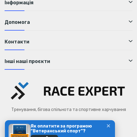
Інформація
Допомога
Контакти
Інші наші проєкти
Тренування, бігова спільнота та спортивне харчування
✕
Як оплатити за програмою
Race Expert © 2026
“Ветеранський спорт”?