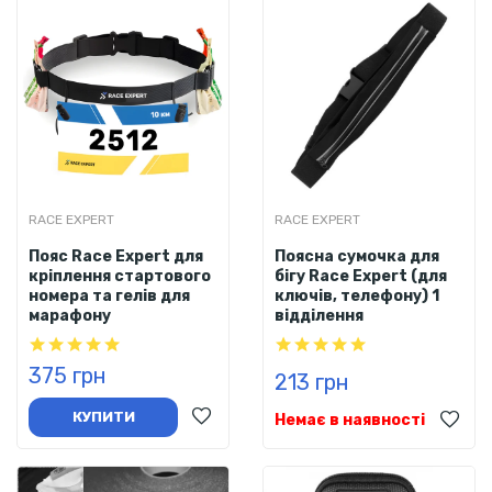
RACE EXPERT
RACE EXPERT
Пояс Race Expert для
Поясна сумочка для
кріплення стартового
бігу Race Expert (для
номера та гелів для
ключів, телефону) 1
марафону
відділення
375 грн
213 грн
КУПИТИ
Немає в наявності