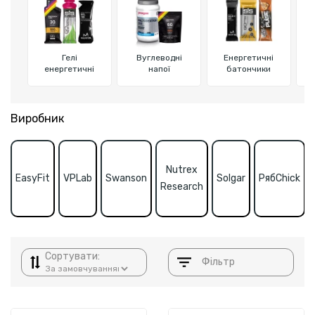
Гелі
Вуглеводні
Енергетичні
М
енергетичні
напої
батончики
Виробник
Nutrex
EasyFit
VPLab
Swanson
Solgar
РябChick
Research
Сортувати:
Фільтр