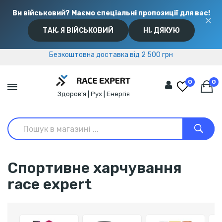
Ви військовий? Маємо спеціальні пропозиції для вас!
✕
ТАК, Я ВІЙСЬКОВИЙ
НІ, ДЯКУЮ
Безкоштовна доставка від 2 500 грн
Безкоштовна доставка від 2 500 грн
0
0
Здоров’я | Рух | Енергія
Спортивне харчування
race expert