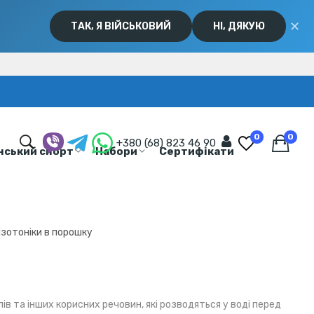
✕
ТАК, Я ВІЙСЬКОВИЙ
НІ, ДЯКУЮ
0
0
+380 (68) 823 46 90
нський спорт
Набори
Сертифікати
Ізотоніки в порошку
лів та інших корисних речовин, які розводяться у воді перед