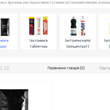
ни є зручною альтернативою готовим ізотонічним напоям, оскіль
ніки в
Ізотоніки в
Ізотонічні напої
Ізо
ошку
таблетках
(концентрат)
Порівняння товарів (0)
Сорту