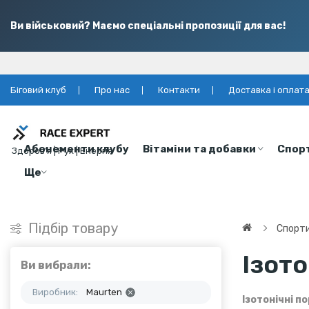
Ви військовий? Маємо спеціальні пропозиції для вас!
Біговий клуб
Про нас
Контакти
Доставка і оплат
Абонементи клубу
Вітаміни та добавки
Спор
Здоров’я | Рух | Енергія
Ще
Підбір товару
Спорти
Ізот
Ви вибрали:
Виробник:
Maurten
Ізотонічні п