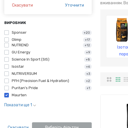
вживанням. Во
Скасувати
Уточнити
ВИРОБНИК
Sponser
+20
Olimp
+17
NUTREND
+12
Ізото
GU Energy
+9
пор
Science In Sport (SIS)
+8
Isostar
+6
NUTRIVERSUM
+3
PFH (Precision Fuel & Hydration)
+2
Puritan's Pride
+1
Maurten
Показати ще 1
Скасувати
Виберіть фільтри