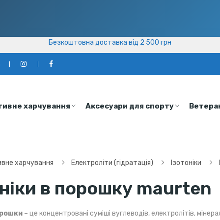
Безкоштовна доставка від 2 500 грн
Безкоштовна доставка від 2 500 грн
а
тивне харчування
Аксесуари для спорту
Ветера
вне харчування
Електроліти (гідратація)
Ізотоніки
оніки в порошку maurten
орошки
– це концентровані суміші вуглеводів, електролітів, мінера