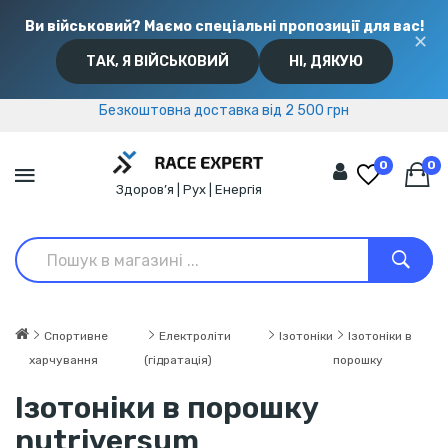
Ви військовий? Маємо спеціальні пропозиції для вас!
✕
ТАК, Я ВІЙСЬКОВИЙ
НІ, ДЯКУЮ
Безкоштовна доставка від 2 500 грн
Безкоштовна доставка від 2 500 грн
0
0
Здоров’я | Рух | Енергія
Спортивне
Електроліти
Ізотоніки
Ізотоніки в
харчування
(гідратація)
порошку
Ізотоніки в порошку
nutriversum