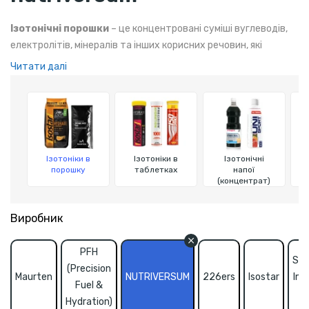
Ізотонічні порошки
– це концентровані суміші вуглеводів,
електролітів, мінералів та інших корисних речовин, які
розводяться у воді перед вживанням. Вони є зручною
Читати далі
альтернативою готовим ізотонічним напоям, оскільки
дозволяють приготувати напій будь-коли та будь-де.
Ізотоніки в
Ізотоніки в
Ізотонічні
порошку
таблетках
напої
(концентрат)
Виробник
PFH
Sci
(Precision
Maurten
NUTRIVERSUM
226ers
Isostar
In 
Fuel &
(S
Hydration)