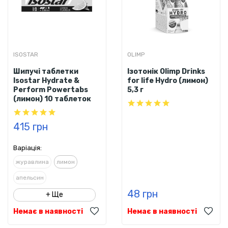
ISOSTAR
OLIMP
Шипучі таблетки
Ізотонік Olimp Drinks
Isostar Hydrate &
for life Hydro (лимон)
Perform Powertabs
5,3 г
(лимон) 10 таблеток
415 грн
Варіація:
журавлина
лимон
апельсин
48 грн
+ Ще
Немає в наявності
Немає в наявності