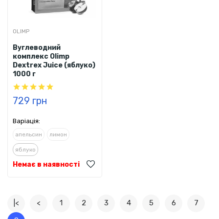
OLIMP
Вуглеводний
комплекс Olimp
Dextrex Juice (яблуко)
1000 г
729 грн
Варіація:
апельсин
лимон
яблуко
Немає в наявності
|<
<
1
2
3
4
5
6
7