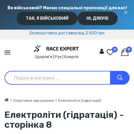
Ви військовий? Маємо спеціальні пропозиції для вас!
✕
ТАК, Я ВІЙСЬКОВИЙ
НІ, ДЯКУЮ
Безкоштовна доставка від 2 500 грн
Безкоштовна доставка від 2 500 грн
0
0
Здоров’я | Рух | Енергія
Спортивне харчування
Електроліти (гідратація)
Електроліти (гідратація) -
сторінка 8