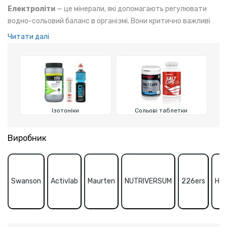
Електроліти
— це мінерали, які допомагають регулювати
водно-сольовий баланс в організмі. Вони критично важливі
для підтримки належної функції нервової системи, м’язів та
Читати далі
серця.
Ізотоніки
Сольові таблетки
Виробник
Swanson
Activlab
Maurten
NUTRIVERSUM
226ers
Hyd