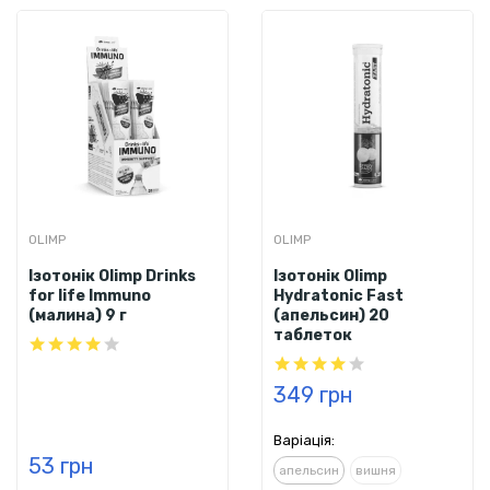
OLIMP
OLIMP
Ізотонік Olimp Drinks
Ізотонік Olimp
for life Immuno
Hydratonic Fast
(малина) 9 г
(апельсин) 20
таблеток
349 грн
Варіація:
53 грн
апельсин
вишня