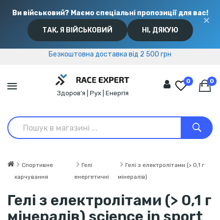
Ви військовий? Маємо спеціальні пропозиції для вас!
✕
ТАК, Я ВІЙСЬКОВИЙ
НІ, ДЯКУЮ
Безкоштовна доставка від 2 500 грн
Безкоштовна доставка від 2 500 грн
0
0
Здоров’я | Рух | Енергія
Спортивне
Гелі
Гелі з електролітами (> 0,1 г
харчування
енергетичні
мінералів)
Гелі з електролітами (> 0,1 г
мінералів) science in sport