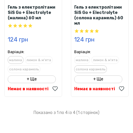
Гель з електролітами
Гель з електролітами
SiS Go + Electrolyte
SiS Go + Electrolyte
(малина) 60 мл
(солона карамель) 60
мл
124 грн
124 грн
Варіація:
Варіація:
малина
лимон & м'ята
малина
лимон & м'ята
солона карамель
солона карамель
+ Ще
+ Ще
Немає в наявності
Немає в наявності
Показано з 1 по 4 із 4 (1 сторінок)