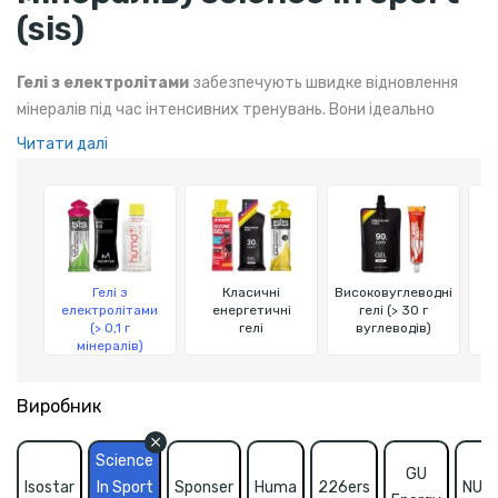
(sis)
Гелі з електролітами
забезпечують швидке відновлення
мінералів під час інтенсивних тренувань. Вони ідеально
підходять для спортсменів, які потребують підтримки енергії
Читати далі
та балансу мінералів.
Гелі з
Класичні
Високовуглеводні
електролітами
енергетичні
гелі (> 30 г
(> 0,1 г
гелі
вуглеводів)
мінералів)
Виробник
Science
GU
Isostar
In Sport
Sponser
Huma
226ers
NUT