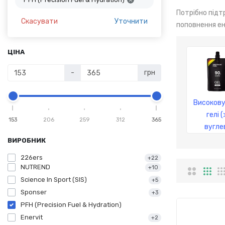
Потрібно підт
Скасувати
Уточнити
поповнення ен
ЦІНА
-
грн
Високову
гелі (
153
206
259
312
365
вугле
ВИРОБНИК
226ers
+22
NUTREND
+10
Science In Sport (SIS)
+5
Sponser
+3
PFH (Precision Fuel & Hydration)
Enervit
+2