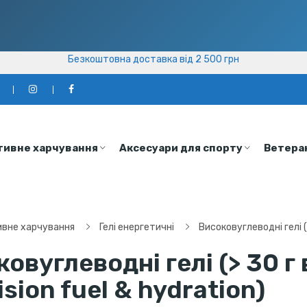
Безкоштовна доставка від 2 500 грн
Безкоштовна доставка від 2 500 грн
а
тивне харчування
Аксесуари для спорту
Ветера
вне харчування
Гелі енергетичні
Високовуглеводні гелі (
овуглеводні гелі (> 30 г 
ision fuel & hydration)