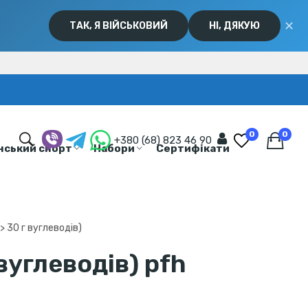
✕
ТАК, Я ВІЙСЬКОВИЙ
НІ, ДЯКУЮ
0
0
+380 (68) 823 46 90
нський спорт
Набори
Сертифікати
> 30 г вуглеводів)
вуглеводів) pfh