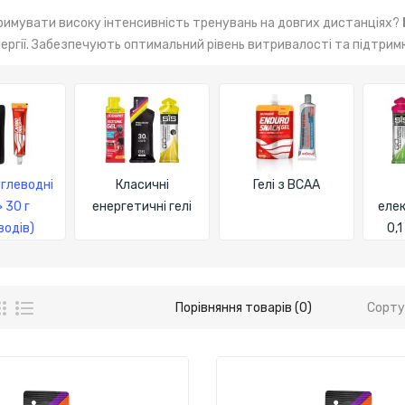
римувати високу інтенсивність тренувань на довгих дистанціях?
ергії. Забезпечують оптимальний рівень витривалості та підтрим
глеводні
Класичні
Гелі з BCAA
> 30 г
енергетичні гелі
елек
водів)
0,1
Порівняння товарів (0)
Сорту