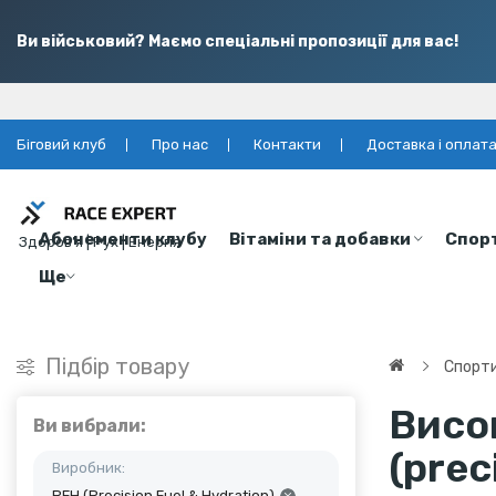
Ви військовий? Маємо спеціальні пропозиції для вас!
Біговий клуб
Про нас
Контакти
Доставка і оплат
Абонементи клубу
Вітаміни та добавки
Спор
Здоров’я | Рух | Енергія
Ще
Підбір товару
Спорти
Висок
Ви вибрали:
(prec
Виробник:
PFH (Precision Fuel & Hydration)