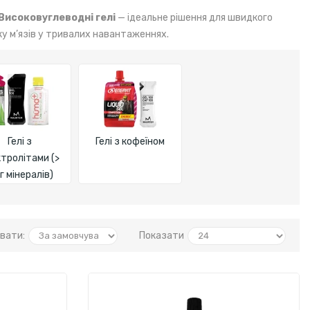
Високовуглеводні гелі
— ідеальне рішення для швидкого
ку м’язів у тривалих навантаженнях.
Гелі з
Гелі з кофеїном
тролітами (>
 г мінералів)
вати:
Показати