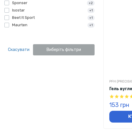
Sponser
+2
Isostar
+1
Beet It Sport
+1
Maurten
+1
Скасувати
Виберіть фільтри
PFH (PRECISI
Гель вугле
153 грн
К