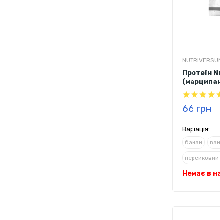
NUTRIVERSU
Протеїн N
(марципан
66 грн
Варіація:
банан
ван
персиковий
Немає в н
фундук
шо
шоколад