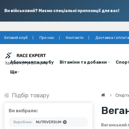
Ви військовий? Маємо спеціальні пропозиції для вас!
Біговий клуб
Про нас
Контакти
Доставка і оплат
Абонементи клубу
Вітаміни та добавки
Спор
Здоров’я | Рух | Енергія
Ще
Підбір товару
Спорти
Вега
Ви вибрали:
Виробник:
NUTRIVERSUM
Веганський 