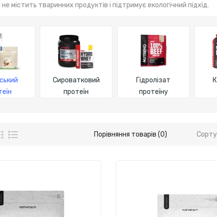
 не містить тваринних продуктів і підтримує екологічний підхід.
ський
Сироватковий
Гідролізат
К
теїн
протеїн
протеїну
Порівняння товарів (0)
Сорту