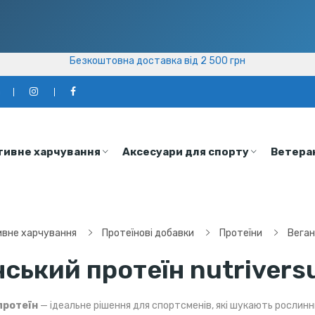
Безкоштовна доставка від 2 500 грн
Безкоштовна доставка від 2 500 грн
а
тивне харчування
Аксесуари для спорту
Ветера
вне харчування
Протеїнові добавки
Протеїни
Веган
нський протеїн nutriver
протеїн
— ідеальне рішення для спортсменів, які шукають рослинни