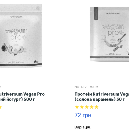
M
NUTRIVERSUM
utriversum Vegan Pro
Протеїн Nutriversum Veg
ий йогурт) 500 г
(солона карамель) 30 г
72 грн
Варіація: