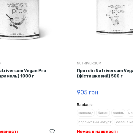
M
NUTRIVERSUM
utriversum Vegan Pro
Протеїн Nutriversum Veg
арамель) 1000 г
(фісташковий) 500 г
905 грн
Варіація:
шоколад
банан
ваніль
ма
персиковий йогурт
солона к
аявності
Немає в наявності
фундук
шоколад з корицею т