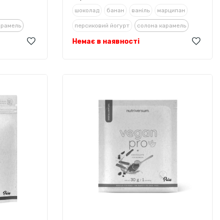
шоколад
банан
ваніль
марципан
арамель
персиковий йогурт
солона карамель
а стевією
Немає в наявності
фундук
шоколад з корицею та стевією
фісташковий