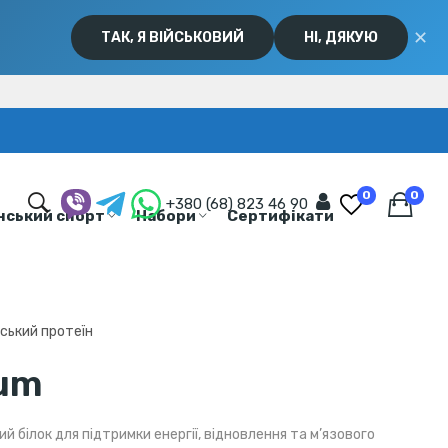
✕
ТАК, Я ВІЙСЬКОВИЙ
НІ, ДЯКУЮ
0
0
+380 (68) 823 46 90
нський спорт
Набори
Сертифікати
ський протеїн
sum
й білок для підтримки енергії, відновлення та м’язового