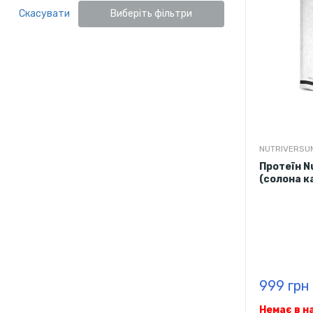
Скасувати
Виберіть фільтри
NUTRIVERSU
Протеїн N
(солона к
999 грн
Немає в н