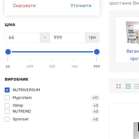
зростання. Він
Скасувати
Уточнити
ЦІНА
-
грн
Веган
про
66
299
533
766
999
ВИРОБНИК
NUTRIVERSUM
Myprotein
+11
Olimp
+3
NUTREND
+3
Sponser
+2