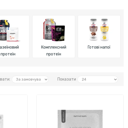
азеїновий
Комплексний
Готові напої
протеїн
протеїн
вати:
Показати