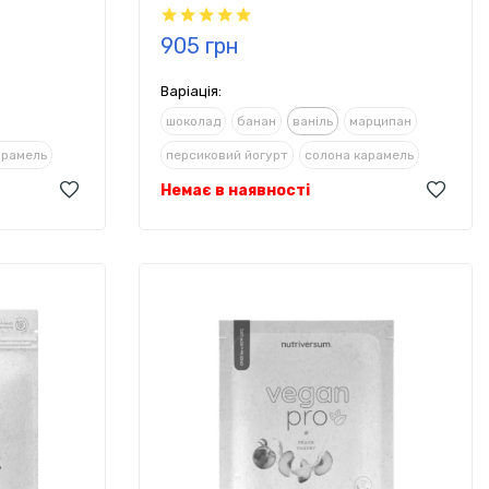
905 грн
Варіація:
шоколад
банан
ваніль
марципан
арамель
персиковий йогурт
солона карамель
а стевією
Немає в наявності
фундук
шоколад з корицею та стевією
фісташковий