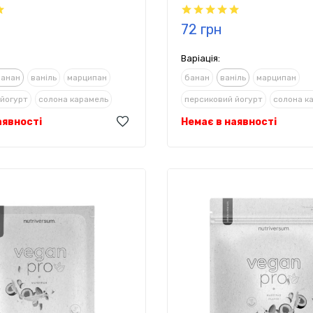
72 грн
Варіація:
банан
ваніль
марципан
банан
ваніль
марципан
 йогурт
солона карамель
персиковий йогурт
солона к
аявності
колад з корицею та стевією
Немає в наявності
фундук
шоколад з корицею т
й
шоколад