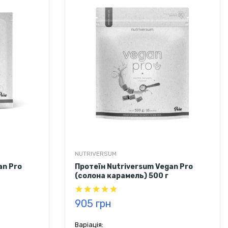
NUTRIVERSUM
an Pro
Протеїн Nutriversum Vegan Pro
(солона карамель) 500 г
905 грн
Варіація: