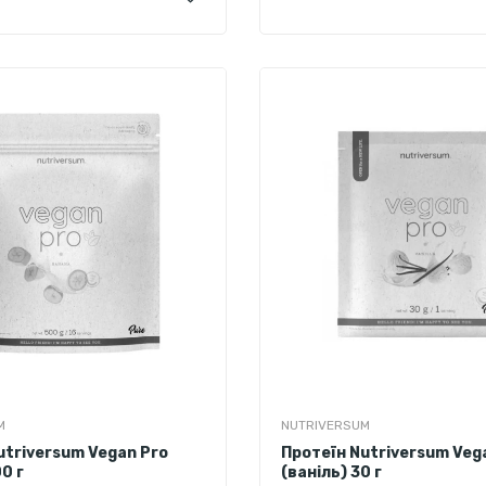
фісташковий
M
NUTRIVERSUM
utriversum Vegan Pro
Протеїн Nutriversum Veg
0 г
(ваніль) 30 г