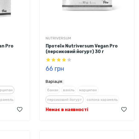
NUTRIVERSUM
an Pro
Протеїн Nutriversum Vegan Pro
(персиковий йогурт) 30 г
66 грн
Варіація:
рципан
банан
ваніль
марципан
арамель
персиковий йогурт
солона карамель
а стевією
Немає в наявності
фундук
шоколад з корицею та стевією
шоколад