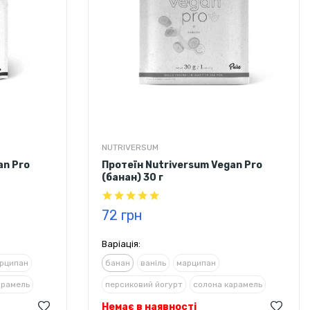
NUTRIVERSUM
an Pro
Протеїн Nutriversum Vegan Pro
(банан) 30 г
72 грн
Варіація:
рципан
банан
ваніль
марципан
арамель
персиковий йогурт
солона карамель
а стевією
Немає в наявності
фундук
шоколад з корицею та стевією