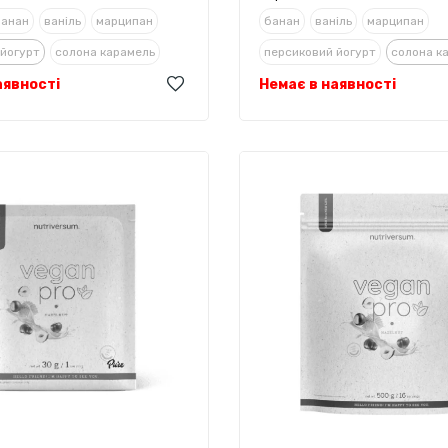
банан
ваніль
марципан
банан
ваніль
марципан
 йогурт
солона карамель
персиковий йогурт
солона к
аявності
колад з корицею та стевією
Немає в наявності
фундук
шоколад з корицею т
й
шоколад