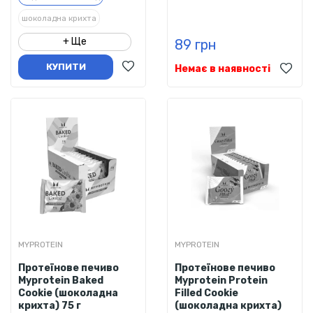
шоколадна крихта
+ Ще
89 грн
КУПИТИ
Немає в наявності
MYPROTEIN
MYPROTEIN
Протеїнове печиво
Протеїнове печиво
Myprotein Baked
Myprotein Protein
Cookie (шоколадна
Filled Cookie
крихта) 75 г
(шоколадна крихта)