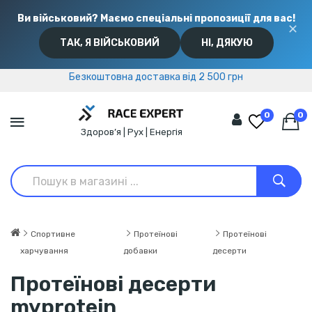
Ви військовий? Маємо спеціальні пропозиції для вас!
✕
ТАК, Я ВІЙСЬКОВИЙ
НІ, ДЯКУЮ
Безкоштовна доставка від 2 500 грн
Безкоштовна доставка від 2 500 грн
0
0
Здоров’я | Рух | Енергія
Спортивне
Протеїнові
Протеїнові
харчування
добавки
десерти
Протеїнові десерти
myprotein