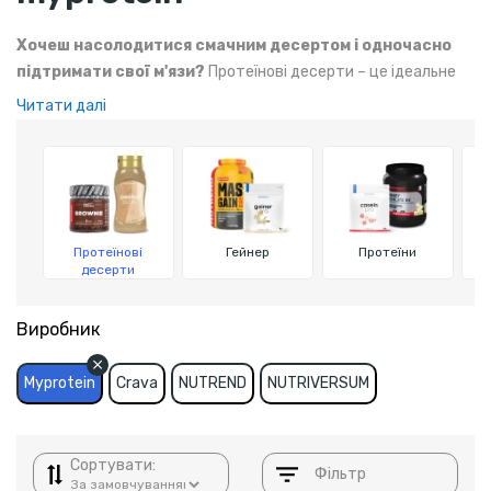
Хочеш насолодитися смачним десертом і одночасно
підтримати свої м'язи?
Протеїнові десерти – це ідеальне
рішення для тих, хто веде активний спосіб життя і стежить
Читати далі
за своїм харчуванням.
Протеїнові
Гейнер
Протеїни
десерти
Виробник
Myprotein
Crava
NUTREND
NUTRIVERSUM
Сортувати:
Фільтр