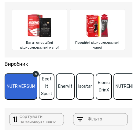
Багатопорційні
Порційні відновлювальні
відновлювальні напої
напої
Виробник
Beet
Bionic
NUTRIVERSUM
It
Enervit
Isostar
NUTREND
DrinX
Sport
Сортувати:
Фільтр