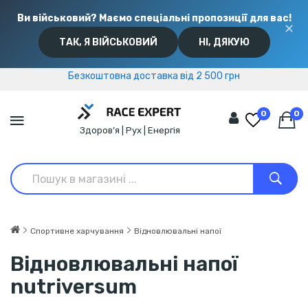
Ви військовий? Маємо спеціальні пропозиції для вас!
✕
ТАК, Я ВІЙСЬКОВИЙ
НІ, ДЯКУЮ
Безкоштовна доставка від 2 500 грн
Безкоштовна доставка від 2 500 грн
0
0
Здоров’я | Рух | Енергія
Спортивне харчування
Відновлювальні напої
Відновлювальні напої
nutriversum