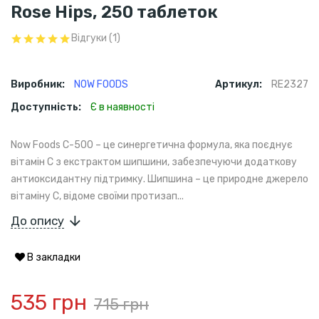
Rose Hips, 250 таблеток
Відгуки (1)
Виробник:
NOW FOODS
Артикул:
RE2327
Доступність:
Є в наявності
Now Foods C-500 – це синергетична формула, яка поєднує
вітамін C з екстрактом шипшини, забезпечуючи додаткову
антиоксидантну підтримку. Шипшина – це природне джерело
вітаміну C, відоме своїми протизап...
До опису
В закладки
535 грн
715 грн