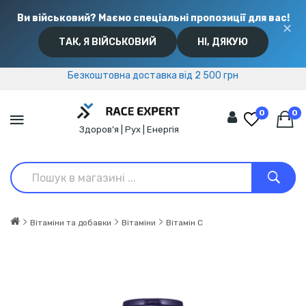
Ви військовий? Маємо спеціальні пропозиції для вас!
✕
ТАК, Я ВІЙСЬКОВИЙ
НІ, ДЯКУЮ
Безкоштовна доставка від 2 500 грн
Безкоштовна доставка від 2 500 грн
0
0
Здоров’я | Рух | Енергія
Вітаміни та добавки
Вітаміни
Вітамін C
АКЦІЯ