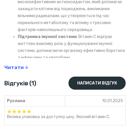
високоефективним антиоксидантом, який допомагає
захищати клітини від пошкоджень, викликаних
вільними радикалами, що утворюються під час
нормального метаболізму та впливу стресових
факторів навколишнього середовища.
Підтримка імунної системи
. Вітамін С відіграє
життєво важливу роль у функціонуванні імунної
системи, допомагаючи організму ефективно боротися
з інфекціями та хворобами.
Синтез колагену
. Вітамін С необхідний для
Читати
виробництва колагену — основного структурного
білка сполучної тканини, що забезпечує міцність і
Відгуків (1)
НАПИСАТИ ВІДГУК
еластичність шкіри, кісток, сухожиль та суглобів.
Метаболізм та синтез нейромедіаторів
. Вітамін С
бере участь у метаболізмі амінокислот, що є
Руслана
10.01.2025
важливими для синтезу білків і нормального
функціонування організму.
Велика упаковка за доступну ціну. Якісний вітамін С.
Покращення засвоєння поживних речовин
. Цей
вітамін сприяє кращому засвоєнню фолієвої кислоти