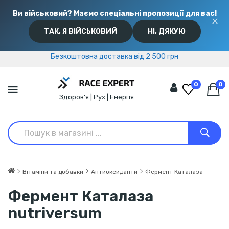
Ви військовий? Маємо спеціальні пропозиції для вас!
✕
ТАК, Я ВІЙСЬКОВИЙ
НІ, ДЯКУЮ
Безкоштовна доставка від 2 500 грн
Безкоштовна доставка від 2 500 грн
0
0
Здоров’я | Рух | Енергія
Вітаміни та добавки
Антиоксиданти
Фермент Каталаза
Фермент Каталаза
nutriversum