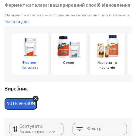
Фермент каталаза: ваш природний спосіб відновлення
Фермент каталаза — потужний антиоксидант, що підтримує
Читати далі
здоров’я організму, знижує рівень оксидативного стресу та
сприяє відновленню після тренувань. Його використання
допомагає зменшити запалення, підтримати здоров'я серця
та підвищити фізичну витривалість.
Фермент
Селен
Куркума та
Каталаза
куркумін
а
Виробник
NUTRIVERSUM
Сортувати:
Фільтр