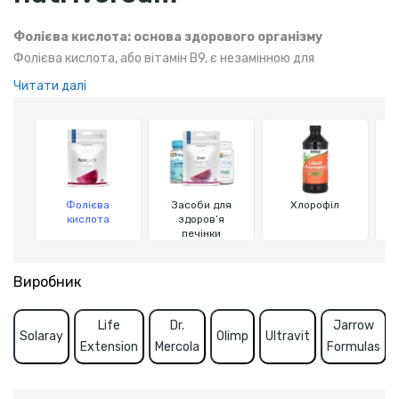
Фолієва кислота: основа здорового організму
Фолієва кислота, або вітамін B9, є незамінною для
нормального розвитку клітин та тканин. Вона активно сприяє
Читати далі
процесам росту, ділення клітин і синтезу ДНК, що робить її
важливою для підтримки здоров'я, особливо під час
вагітності та для людей, що ведуть активний спосіб життя.
Фолієва
Засоби для
Хлорофіл
кислота
здоров’я
печінки
Виробник
Life
Dr.
Jarrow
Solaray
Olimp
Ultravit
Extension
Mercola
Formulas