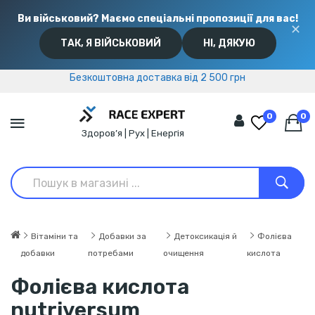
Ви військовий? Маємо спеціальні пропозиції для вас!
✕
ТАК, Я ВІЙСЬКОВИЙ
НІ, ДЯКУЮ
Безкоштовна доставка від 2 500 грн
Безкоштовна доставка від 2 500 грн
0
0
Здоров’я | Рух | Енергія
Вітаміни та
Добавки за
Детоксикація й
Фолієва
добавки
потребами
очищення
кислота
Фолієва кислота
nutriversum