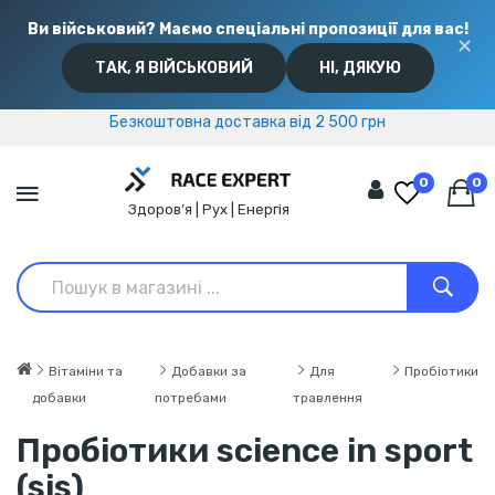
Ви військовий? Маємо спеціальні пропозиції для вас!
✕
ТАК, Я ВІЙСЬКОВИЙ
НІ, ДЯКУЮ
Безкоштовна доставка від 2 500 грн
Безкоштовна доставка від 2 500 грн
0
0
Здоров’я | Рух | Енергія
Вітаміни та
Добавки за
Для
Пробіотики
добавки
потребами
травлення
Пробіотики science in sport
(sis)