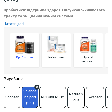
Пробіотики: підтримка здоров'я шлунково-кишкового
тракту та зміцнення імунної системи
Читати далі
Пробіотики — це корисні бактерії, які підтримують баланс
мікрофлори кишківника, поліпшують травлення, зміцнюють
імунітет і допомагають відновлювати організм після
антибіотиків.
Пробіотики
Клітковина
Травні
ферменти
Виробник
Science
Nature's
Sponser
In Sport
NUTRIVERSUM
Swanson
Chi
Plus
(SIS)