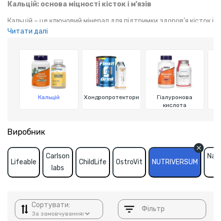
Кальцій: основа міцності кісток і м'язів
Кальцій – це ключовий мінерал для підтримки здоров’я кісток і
Читати далі
м’язів, профілактики остеопорозу, і загальної міцності
організму. Незамінний для спортсменів з метою покращення
фізичних показників та відновлення після тренувань.
Кальцій
Хондропротектори
Гіалуронова
кислота
Виробник
Carlson
Natu
Lifeable
ChildLife
OstroVit
NUTRIVERSUM
labs
Pl
Сортувати:
Фільтр