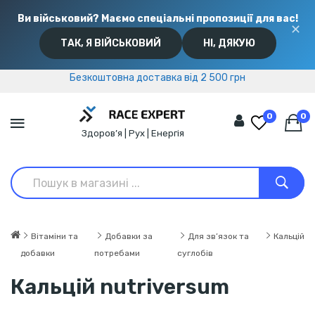
Ви військовий? Маємо спеціальні пропозиції для вас!
✕
ТАК, Я ВІЙСЬКОВИЙ
НІ, ДЯКУЮ
Безкоштовна доставка від 2 500 грн
Безкоштовна доставка від 2 500 грн
0
0
Здоров’я | Рух | Енергія
Вітаміни та
Добавки за
Для зв’язок та
Кальцій
добавки
потребами
суглобів
Кальцій nutriversum