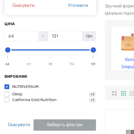
Скасувати
Уточнити
Зручний форма
Ідеально підх
ЦІНА
-
грн
Кол
64
81
98
114
131
(порц
ВИРОБНИК
NUTRIVERSUM
Olimp
+3
California Gold Nutrition
+1
Скасувати
Виберіть фільтри