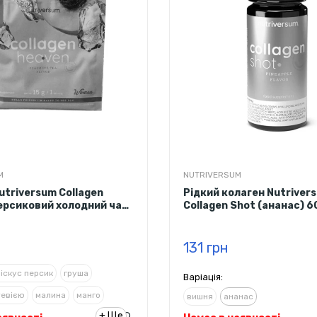
M
NUTRIVERSUM
utriversum Collagen
Рідкий колаген Nutriver
ерсиковий холодний чай)
Collagen Shot (ананас) 6
131 грн
біскус персик
груша
Варіація:
тевією
малина
манго
вишня
ананас
+ Ще
ревінь/полуниця