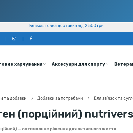
Безкоштовна доставка від 2 500 грн
Безкоштовна доставка від 2 500 грн
а
тивне харчування
Аксесуари для спорту
Ветера
ни та добавки
Добавки за потребами
Для зв’язок та сугл
ген (порційний) nutriver
рційний) — оптимальне рішення для активного життя