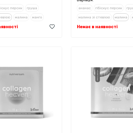
біскус персик
груша
ананас
гібіскус персик
гру
тевією
малина
манго
малина зі стевією
малина
аявності
ревінь/полуниця
Немає в наявності
полуниця
ревінь/полуниця
 лимонад
амаренська вишня
трояндовий лимонад
амарен
блуко
шоколад
яблуко
 холодний чай
піна - колада
персиковий холодний чай
пін