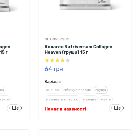
NUTRIVERSUM
lagen
Колаген Nutriversum Collagen
15 г
Heaven (груша) 15 г
64 грн
Варіація:
ша
ананас
гібіскус персик
груша
манго
малина зі стевією
малина
манго
+ Ще
+ Ще
Немає в наявності
полуниця
ревінь/полуниця
ська вишня
трояндовий лимонад
амаренська вишня
шоколад
яблуко