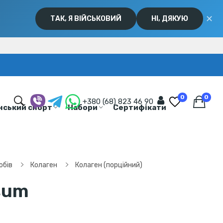
✕
ТАК, Я ВІЙСЬКОВИЙ
НІ, ДЯКУЮ
0
0
+380 (68) 823 46 90
нський спорт
Набори
Сертифікати
обів
Колаген
Колаген (порційний)
sum