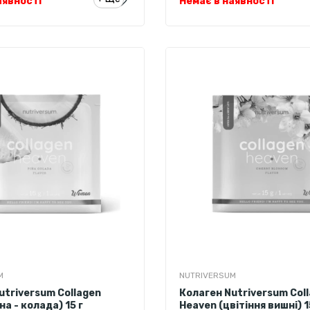
аявності
Немає в наявності
 лимонад
амаренська вишня
блуко
 холодний чай
піна - колада
ні
M
NUTRIVERSUM
utriversum Collagen
Колаген Nutriversum Col
на - колада) 15 г
Heaven (цвітіння вишні) 1