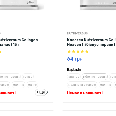
M
NUTRIVERSUM
utriversum Collagen
Колаген Nutriversum Col
анас) 15 г
Heaven (гібіскус персик) 
64 грн
Варіація:
біскус персик
груша
ананас
гібіскус персик
гру
тевією
малина
манго
малина зі стевією
малина
+ Ще
аявності
ревінь/полуниця
Немає в наявності
полуниця
ревінь/полуниця
 лимонад
амаренська вишня
трояндовий лимонад
амарен
блуко
шоколад
яблуко