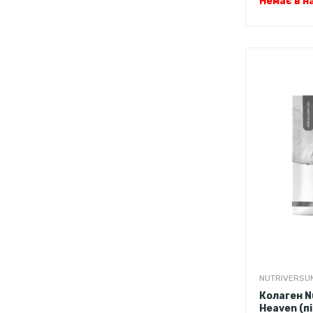
Немає в н
трояндовий
шоколад
я
персиковий
цвітіння виш
NUTRIVERSU
Колаген N
Heaven (пі