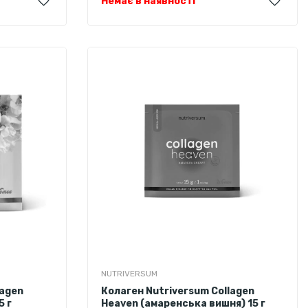
Немає в наявності
NUTRIVERSUM
lagen
Колаген Nutriversum Collagen
5 г
Heaven (амаренська вишня) 15 г