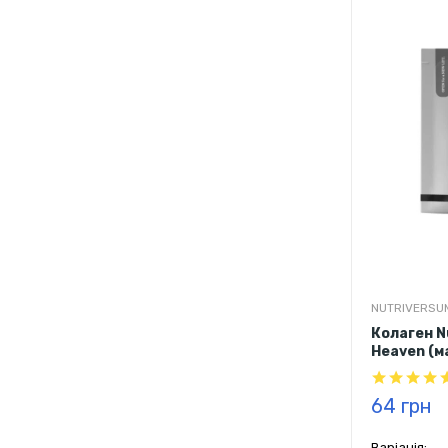
персиковий
цвітіння виш
NUTRIVERSU
Колаген N
Heaven (ма
64 грн
Варіація: