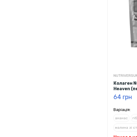
NUTRIVERSU
Колаген N
Heaven (п
15 г
64 грн
Варіація:
ананас
гі
малина зі с
полуниця