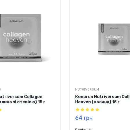
 холодний чай
піна - колада
персиковий холодний чай
пін
ні
цвітіння вишні
M
NUTRIVERSUM
utriversum Collagen
Колаген Nutriversum Col
лина зі стевією) 15 г
Heaven (малина) 15 г
64 грн
Варіація: