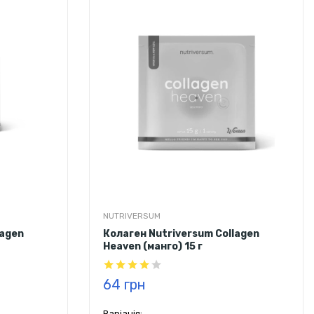
а - колада
персиковий холодний чай
піна - колада
цвітіння вишні
NUTRIVERSUM
lagen
Колаген Nutriversum Collagen
Heaven (манго) 15 г
64 грн
Варіація: