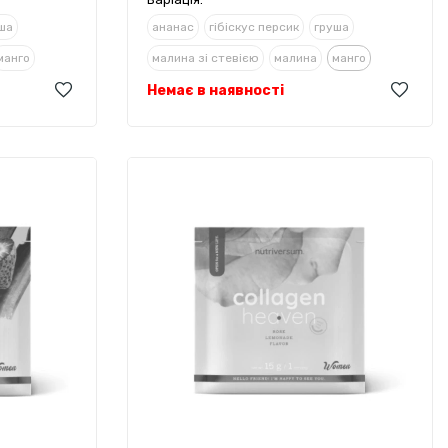
ша
ананас
гібіскус персик
груша
манго
малина зі стевією
малина
манго
Немає в наявності
полуниця
ревінь/полуниця
ська вишня
трояндовий лимонад
амаренська вишня
шоколад
яблуко
а - колада
персиковий холодний чай
піна - колада