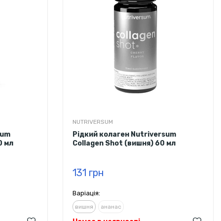
NUTRIVERSUM
sum
Рідкий колаген Nutriversum
0 мл
Collagen Shot (вишня) 60 мл
131 грн
Варіація:
вишня
ананас