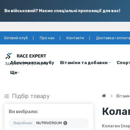
Ви військовий? Маємо спеціальні пропозиції для вас!
Біговий клуб
Про нас
Контакти
Доставка і оплат
Абонементи клубу
Вітаміни та добавки
Спор
Здоров’я | Рух | Енергія
Ще
Підбір товару
Вітамі
Кола
Ви вибрали:
Виробник:
NUTRIVERSUM
Колаген (по