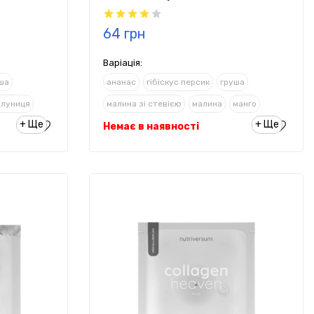
64 грн
Варіація:
ша
ананас
гібіскус персик
груша
олуниця
малина зі стевією
малина
манго
+ Ще
+ Ще
 лимонад
Немає в наявності
полуниця
ревінь/полуниця
яблуко
трояндовий лимонад
амаренська вишня
а - колада
шоколад
яблуко
персиковий холодний чай
піна - колада
цвітіння вишні