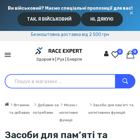
Ви військовий? Маємо спеціальні пропозиції для вас!
✕
ТАК, Я ВІЙСЬКОВИЙ
НІ, ДЯКУЮ
Безкоштовна доставка від 2 500 грн
Безкоштовна доставка від 2 500 грн
0
0
Здоров’я | Рух | Енергія
Вітаміни
Добавки за
Мозок і
Засоби для пам’яті та
та добавки
потребами
когнітивні
когнітивних функцій
функції
Засоби для пам’яті та