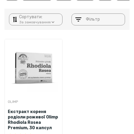
Сортувати:
Фільтр
OLIMP
Екстракт кореня
родіоли рожевої Olimp
Rhodiola Rosea
Premium, 30 капсул