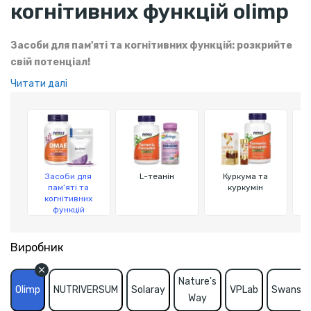
когнітивних функцій olimp
Засоби для пам'яті та когнітивних функцій: розкрийте
свій потенціал!
Читати далі
Засоби для пам'яті та когнітивних функцій покращують
концентрацію та підвищують розумову активність. Вони
стимулюють пам'ять, підтримують нейропластичність і
сприяють ефективному зв'язку між нейронами, що допомагає
зберігати та покращувати мозкові функції. Ці добавки
підтримують роботу мозку, покращують здатність до
Засоби для
L-теанін
Куркума та
навчання та знижують ризик зниження когнітивних функцій
пам’яті та
куркумін
когнітивних
з віком.
функцій
Виробник
Nature's
Olimp
NUTRIVERSUM
Solaray
VPLab
Swanso
Way