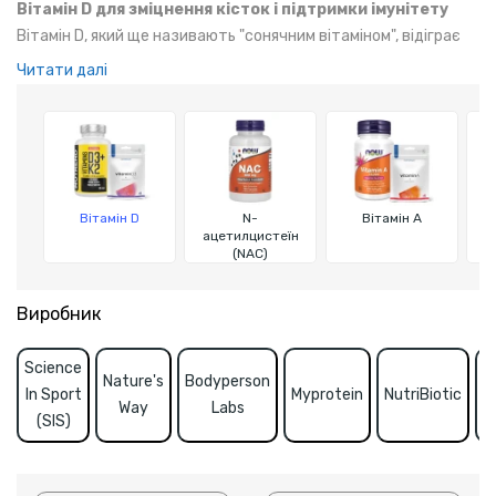
Вітамін D для зміцнення кісток і підтримки імунітету
Вітамін D, який ще називають "сонячним вітаміном", відіграє
незамінну роль у підтримці здоров'я кісток, імунної системи
Читати далі
та загального благополуччя. Тому отримання достатньої
кількості вітаміну D з їжею або добавками є важливим для
підтримки здоров’я, особливо в зимовий період, коли кількість
сонячного світла обмежена.
Вітамін D
N-
Вітамін A
ацетилцистеїн
(NAC)
Виробник
Science
Nature's
Bodyperson
N
In Sport
Myprotein
NutriBiotic
Way
Labs
F
(SIS)