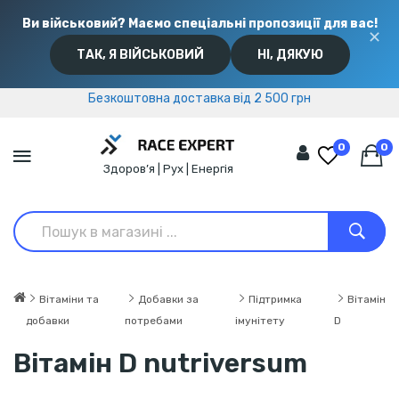
Ви військовий? Маємо спеціальні пропозиції для вас!
✕
ТАК, Я ВІЙСЬКОВИЙ
НІ, ДЯКУЮ
Безкоштовна доставка від 2 500 грн
Безкоштовна доставка від 2 500 грн
0
0
Здоров’я | Рух | Енергія
Вітаміни та
Добавки за
Підтримка
Вітамін
добавки
потребами
імунітету
D
Вітамін D nutriversum