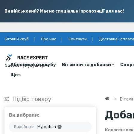
Ви військовий? Маємо спеціальні пропозиції для вас!
Біговий клуб
Про нас
Контакти
Доставка і оплат
Абонементи клубу
Вітаміни та добавки
Спор
Здоров’я | Рух | Енергія
Ще
Підбір товару
Вітамі
Доба
Ви вибрали:
Виробник:
Myprotein
Колаген: сек