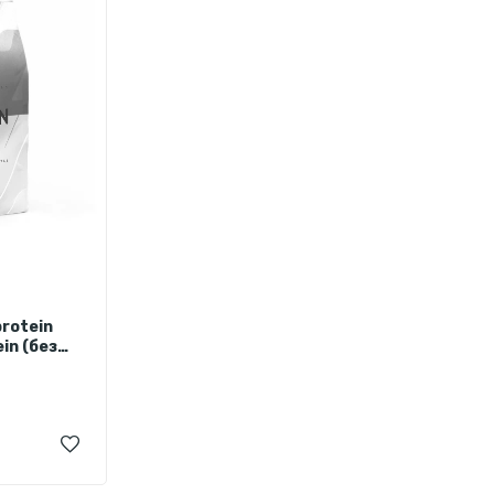
rotein
in (без