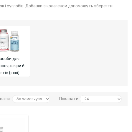
ток і суглобів. Добавки з колагеном допоможуть зберегти
асоби для
осся, шкіри й
ігтів (інші)
вати:
Показати