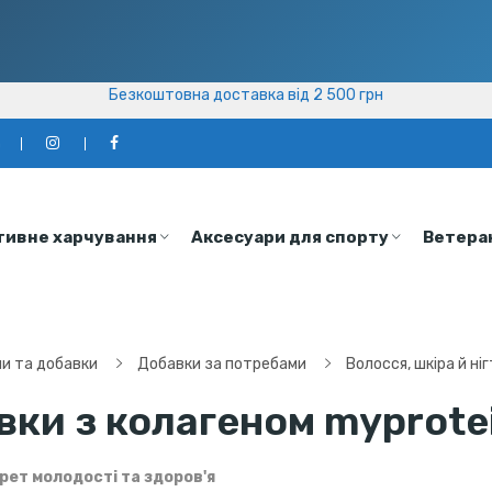
Безкоштовна доставка від 2 500 грн
Безкоштовна доставка від 2 500 грн
а
тивне харчування
Аксесуари для спорту
Ветера
ни та добавки
Добавки за потребами
Волосся, шкіра й ніг
вки з колагеном myprote
рет молодості та здоров'я