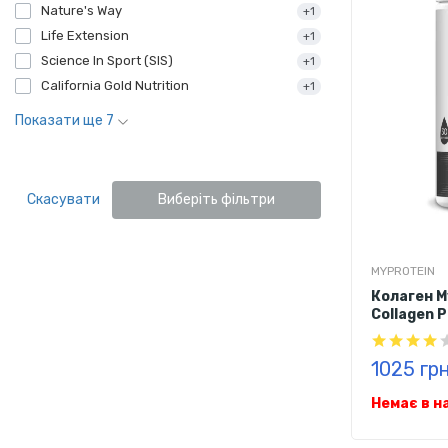
Nature's Way
+1
Life Extension
+1
Science In Sport (SIS)
+1
California Gold Nutrition
+1
Показати ще 7
Скасувати
Виберіть фільтри
MYPROTEIN
Колаген M
Collagen P
1025 гр
Немає в н