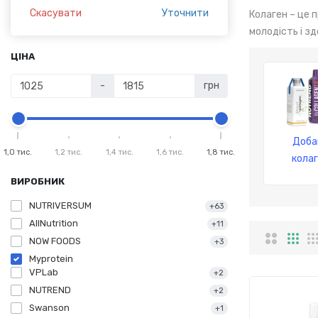
Скасувати
Уточнити
Колаген – це 
молодість і зд
ЦІНА
-
грн
Доба
1,0 тис.
1,2 тис.
1,4 тис.
1,6 тис.
1,8 тис.
кола
ВИРОБНИК
NUTRIVERSUM
+63
AllNutrition
+11
NOW FOODS
+3
Myprotein
VPLab
+2
NUTREND
+2
Swanson
+1