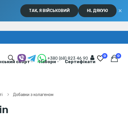
✕
ТАК, Я ВІЙСЬКОВИЙ
НІ, ДЯКУЮ
0
0
+380 (68) 823 46 90
нський спорт
Набори
Сертифікати
ті
Добавки з колагеном
in