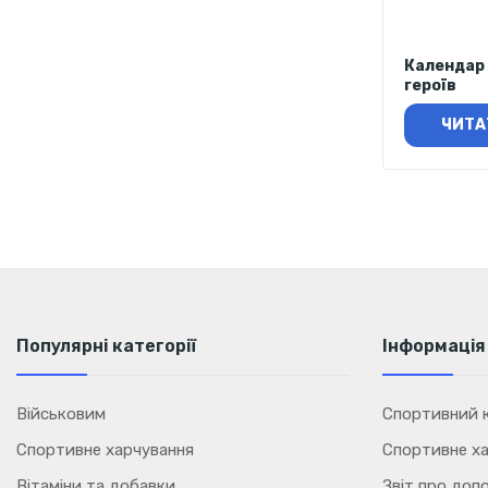
Календар 
героїв
ЧИТА
Популярні категорії
Інформація
Військовим
Спортивний к
Спортивне харчування
Спортивне ха
Вітаміни та добавки
Звіт про доп