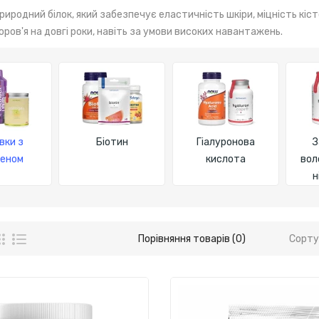
природний білок, який забезпечує еластичність шкіри, міцність кіс
оров'я на довгі роки, навіть за умови високих навантажень.
вки з
Біотин
Гіалуронова
З
геном
кислота
вол
н
Порівняння товарів (0)
Сорту