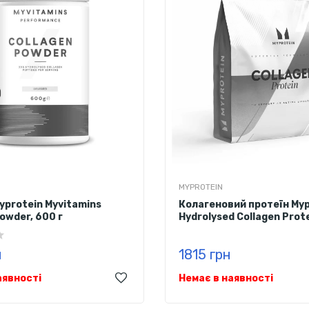
MYPROTEIN
yprotein Myvitamins
Колагеновий протеїн Myp
owder, 600 г
Hydrolysed Collagen Prote
смаку) 1000 г
н
1815 грн
аявності
Немає в наявності