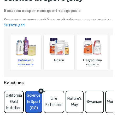
Колаген: секрет молодості та здоров'я
Колаген – це природний білок, який забезпечує еластичність
Читати далі
шкіри, міцність кісток і суглобів. Добавки з колагеном
допоможуть зберегти молодість і здоров'я на довгі роки,
навіть за умови високих навантажень.
Добавки з
Біотин
Гіалуронова
колагеном
кислота
в
Виробник
California
Science
Life
Nature's
Gold
In Sport
Swanson
Weide
Extension
Way
Nutrition
(SIS)