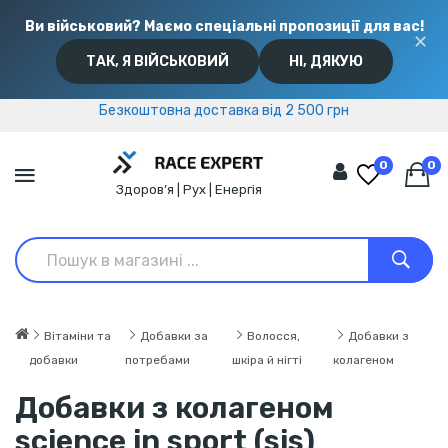
Ви військовий? Маємо спеціальні пропозиції для вас!
✕
ТАК, Я ВІЙСЬКОВИЙ
НІ, ДЯКУЮ
Безкоштовна доставка від 2 500 грн
Безкоштовна доставка від 2 500 грн
0
0
Здоров’я | Рух | Енергія
Вітаміни та
Добавки за
Волосся,
Добавки з
добавки
потребами
шкіра й нігті
колагеном
Добавки з колагеном
science in sport (sis)