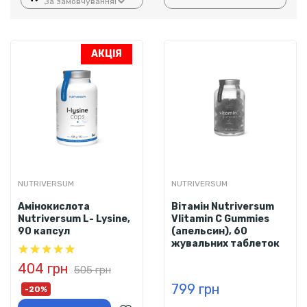
АКЦІЯ
NUTRIVERSUM
NUTRIVERSUM
Амінокислота
Вітамін Nutriversum
Nutriversum L- Lysine,
VIitamin C Gummies
90 капсул
(апельсин), 60
жувальних таблеток
404 грн
505 грн
799 грн
-20%