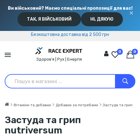
Ви військовий? Маємо спеціальні пропозиції для вас!
✕
ТАК, Я ВІЙСЬКОВИЙ
НІ, ДЯКУЮ
Безкоштовна доставка від 2 500 грн
Безкоштовна доставка від 2 500 грн
0
0
Здоров’я | Рух | Енергія
Вітаміни та добавки
Добавки за потребами
Застуда та грип
Застуда та грип
nutriversum