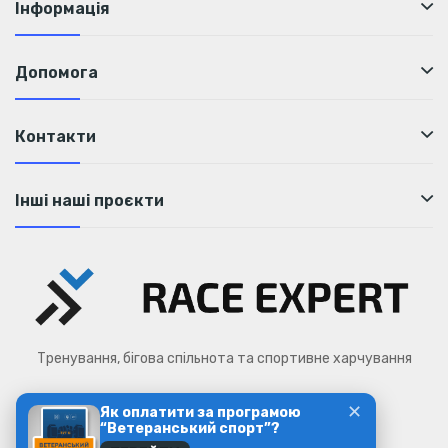
Інформація
Допомога
Контакти
Інші наші проєкти
Тренування, бігова спільнота та спортивне харчування
✕
Як оплатити за програмою
Race Expert © 2026
“Ветеранський спорт”?