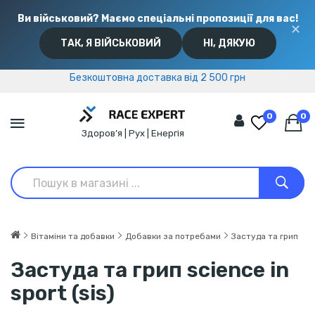
Ви військовий? Маємо спеціальні пропозиції для вас!
✕
ТАК, Я ВІЙСЬКОВИЙ
НІ, ДЯКУЮ
Безкоштовна доставка від 2 500 грн
Безкоштовна доставка від 2 500 грн
0
0
Здоров’я | Рух | Енергія
Вітаміни та добавки
Добавки за потребами
Застуда та грип
Застуда та грип science in
sport (sis)