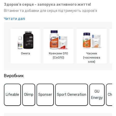
Здоров'я серця – запорука активного життя!
Вітаміни та добавки для серця підтримують здоров'я
серцево-судинної системи, зміцнюючи серце та судини.
Читати далі
Вони сприяють поліпшенню кровообігу, нормалізації
артеріального тиску та зниженню рівня холестерину. А
також забезпечують організм енергією, необхідною для
інтенсивних тренувань, підтримуючи витривалість та
відновлення після фізичних навантажень.
Омега
Коензим Q10
Часник
(CoQ10)
(часникова
олія)
Виробник
GU
Lifeable
Olimp
Sponser
Sport Generation
Child
Energy