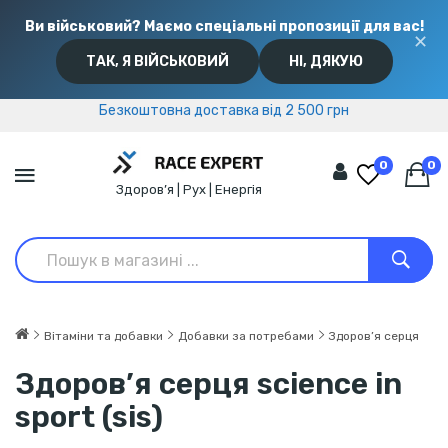
Ви військовий? Маємо спеціальні пропозиції для вас!
✕
ТАК, Я ВІЙСЬКОВИЙ
НІ, ДЯКУЮ
Безкоштовна доставка від 2 500 грн
Безкоштовна доставка від 2 500 грн
0
0
Здоров’я | Рух | Енергія
Вітаміни та добавки
Добавки за потребами
Здоров’я серця
Здоров’я серця science in
sport (sis)