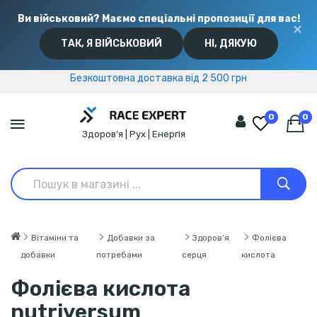
Ви військовий? Маємо спеціальні пропозиції для вас!
✕
ТАК, Я ВІЙСЬКОВИЙ
НІ, ДЯКУЮ
Безкоштовна доставка від 2 500 грн
Безкоштовна доставка від 2 500 грн
0
0
Здоров’я | Рух | Енергія
Вітаміни та
Добавки за
Здоров’я
Фолієва
добавки
потребами
серця
кислота
Фолієва кислота
nutriversum