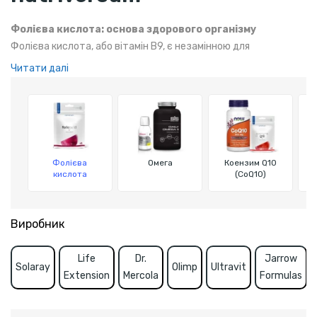
Фолієва кислота: основа здорового організму
Фолієва кислота, або вітамін B9, є незамінною для
нормального розвитку клітин та тканин. Вона активно сприяє
Читати далі
процесам росту, ділення клітин і синтезу ДНК, що робить її
важливою для підтримки здоров'я, особливо під час
вагітності та для людей, що ведуть активний спосіб життя.
Фолієва
Омега
Коензим Q10
кислота
(CoQ10)
Виробник
Life
Dr.
Jarrow
Solaray
Olimp
Ultravit
Extension
Mercola
Formulas