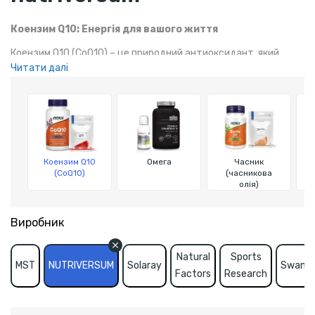
Коензим Q10: Енергія для вашого життя
Коензим Q10 (CoQ10) – це природний антиоксидант, який
Читати далі
підтримує енергетичні процеси, покращує витривалість і
здоров'я серця, а також допомагає відновлювати організм
після фізичних навантажень.
Коензим Q10
Омега
Часник
(CoQ10)
(часникова
олія)
Виробник
Natural
Sports
MST
NUTRIVERSUM
Solaray
Swans
Factors
Research