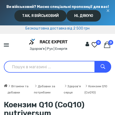
Ви військовий? Маємо спеціальні пропозиції для вас!
✕
ТАК, Я ВІЙСЬКОВИЙ
НІ, ДЯКУЮ
Безкоштовна доставка від 2 500 грн
Безкоштовна доставка від 2 500 грн
0
0
Здоров’я | Рух | Енергія
Вітаміни та
Добавки за
Здоров’я
Коензим Q10
добавки
потребами
серця
(CoQ10)
Коензим Q10 (CoQ10)
nutriversum