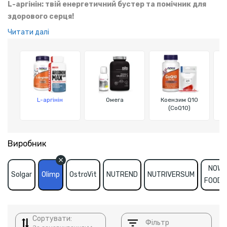
L-аргінін: твій енергетичний бустер та помічник для
здорового серця!
Читати далі
L-аргінін — амінокислота, що підтримує здоров'я серця,
покращує кровообіг, підвищує витривалість і сприяє
відновленню після тренувань. Допомагає зберігати м'язову
масу і покращувати фізичні результати.
L-аргінін
Омега
Коензим Q10
(CoQ10)
Виробник
NOW
Solgar
Olimp
OstroVit
NUTREND
NUTRIVERSUM
FOODS
Сортувати:
Фільтр