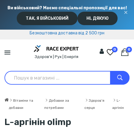
Ви військовий? Маємо спеціальні пропозиції для вас!
✕
ТАК, Я ВІЙСЬКОВИЙ
НІ, ДЯКУЮ
Безкоштовна доставка від 2 500 грн
Безкоштовна доставка від 2 500 грн
0
0
Здоров’я | Рух | Енергія
Вітаміни та
Добавки за
Здоров’я
L-
добавки
потребами
серця
аргінін
L-аргінін olimp