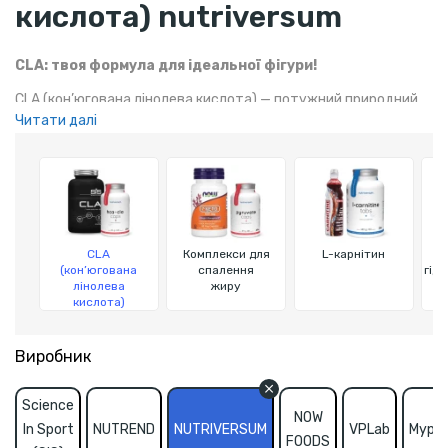
кислота) nutriversum
CLA: твоя формула для ідеальної фігури!
CLA (кон’югована лінолева кислота) — потужний природний
Читати далі
жироспалювач, який допомагає знизити жирові відкладення,
підтримати здорову вагу і покращити фізичну форму.
Підвищує енергію та підтримує метаболізм, сприяючи
ефективному схудненню та поліпшенню результатів
тренувань.
CLA
Комплекси для
L-карнітин
(кон’югована
спалення
гід
лінолева
жиру
кислота)
Виробник
Science
NOW
In Sport
NUTREND
NUTRIVERSUM
VPLab
Mypro
FOODS