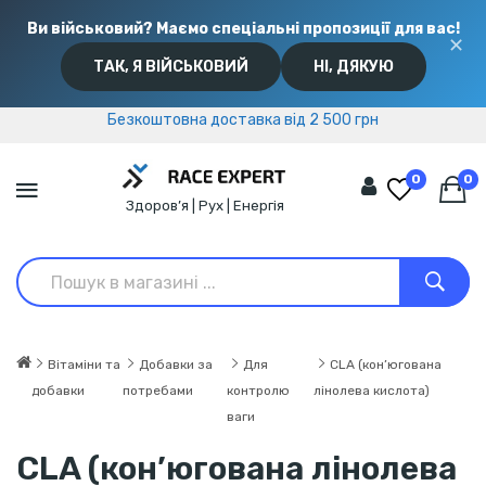
Ви військовий? Маємо спеціальні пропозиції для вас!
✕
ТАК, Я ВІЙСЬКОВИЙ
НІ, ДЯКУЮ
Безкоштовна доставка від 2 500 грн
Безкоштовна доставка від 2 500 грн
0
0
Здоров’я | Рух | Енергія
Вітаміни та
Добавки за
Для
CLA (кон’югована
добавки
потребами
контролю
лінолева кислота)
ваги
CLA (кон’югована лінолева