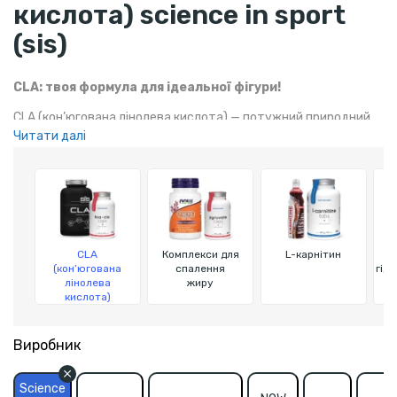
кислота) science in sport
(sis)
CLA: твоя формула для ідеальної фігури!
CLA (кон’югована лінолева кислота) — потужний природний
Читати далі
жироспалювач, який допомагає знизити жирові відкладення,
підтримати здорову вагу і покращити фізичну форму.
Підвищує енергію та підтримує метаболізм, сприяючи
ефективному схудненню та поліпшенню результатів
тренувань.
CLA
Комплекси для
L-карнітин
(кон’югована
спалення
гід
лінолева
жиру
кислота)
Виробник
Science