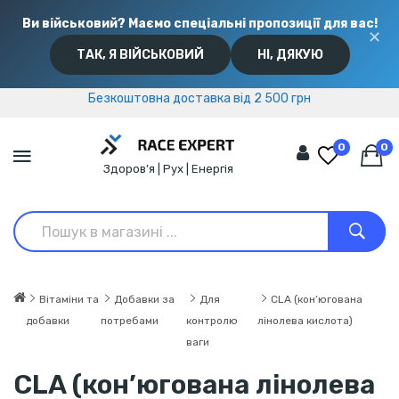
Ви військовий? Маємо спеціальні пропозиції для вас!
✕
ТАК, Я ВІЙСЬКОВИЙ
НІ, ДЯКУЮ
Безкоштовна доставка від 2 500 грн
Безкоштовна доставка від 2 500 грн
0
0
Здоров’я | Рух | Енергія
Вітаміни та
Добавки за
Для
CLA (кон’югована
добавки
потребами
контролю
лінолева кислота)
ваги
CLA (кон’югована лінолева