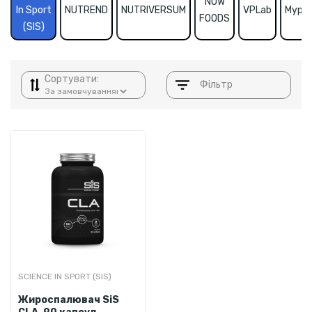
NOW
In Sport
NUTREND
NUTRIVERSUM
VPLab
Mypro
FOODS
(SIS)
Сортувати:
Фільтр
SCIENCE IN SPORT (SIS)
Жироспалювач SiS