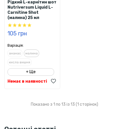
Рідкий L-карнітин шот
Nutriversum Liquid L-
Carnitine Shot
(малина) 25 мл
105 грн
Варіація:
ананас
малина
кисла вишня
+ Ще
Немає в наявності
Показано з 1 по 13 із 13 (1 сторінок)