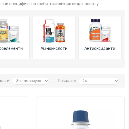
уючи специфічні потреби в циклічних видах спорту.
кроелементи
Амінокислоти
Антиоксиданти
вати:
Показати