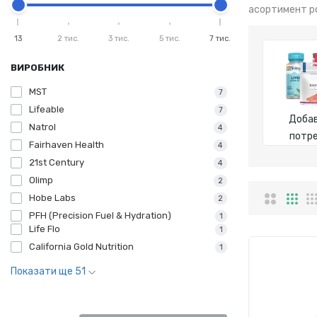
асортимент ро
13
2 тис.
3 тис.
5 тис.
7 тис.
ВИРОБНИК
MST
7
Lifeable
7
Добав
Natrol
4
потр
Fairhaven Health
4
21st Century
4
Olimp
2
Hobe Labs
2
PFH (Precision Fuel & Hydration)
1
Life Flo
1
California Gold Nutrition
1
Показати ще 51