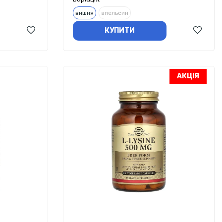
вишня
апельсин
КУПИТИ
АКЦІЯ