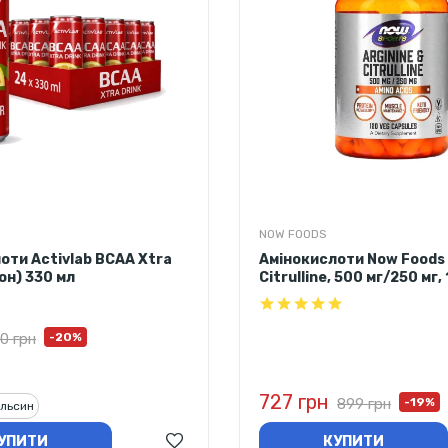
NOW FOODS
оти Activlab BCAA Xtra
Амінокислоти Now Foods Arginine &
он) 330 мл
Citrulline, 500 мг/250 мг,
капсул
0 грн
-20%
727 грн
899 грн
-19%
льсин
УПИТИ
КУПИТИ