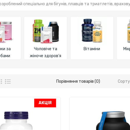
зроблений спеціально для бігунів, плавців та триатлетів, врахов
ки за
Чоловіче та
Вітаміни
Мі
ебами
жіноче здоров’я
Порівняння товарів (0)
Сорту
АКЦІЯ