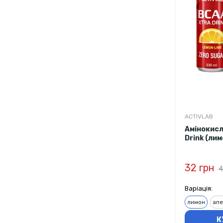
ACTIVLAB
Амінокисл
Drink (лим
32 грн
4
Варіація:
лимон
апе
К