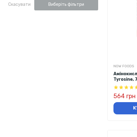
Скасувати
Виберіть фільтри
NOW FOODS
Амінокисл
Tyrosine, 
564 грн
К