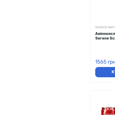
SOURCE NAT
Амінокисл
Serene Sc
таблеток
1565 гр
К