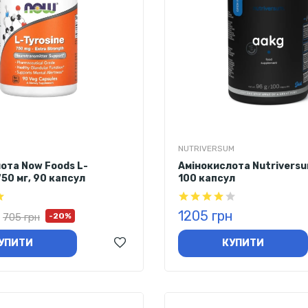
NUTRIVERSUM
ота Now Foods L-
Амінокислота Nutriversu
750 мг, 90 капсул
100 капсул
1205 грн
705 грн
-20%
УПИТИ
КУПИТИ