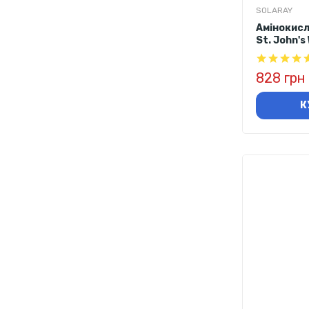
SOLARAY
Амінокисл
St. John's
828 грн
К