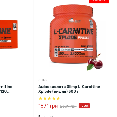
OLIMP
nitine
Амінокислота Olimp L-Carnitine
 120
Xplode (вишня) 300 г
1871 грн
2339 грн
-20%
Варіація: