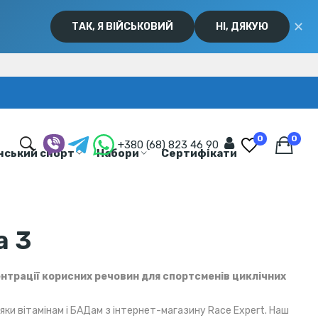
✕
ТАК, Я ВІЙСЬКОВИЙ
НІ, ДЯКУЮ
0
0
+380 (68) 823 46 90
нський спорт
Набори
Сертифікати
а 3
ентрації корисних речовин для спортсменів циклічних
яки вітамінам і БАДам з інтернет-магазину Race Expert. Наш