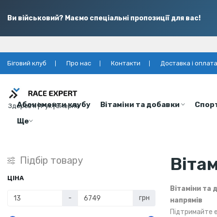
Ви військовий? Маємо спеціальні пропозиції для вас!
Біговий клуб
Про нас
Контакти
Доставка і оплат
Абонементи клубу
Вітаміни та добавки
Спор
Здоров’я | Рух | Енергія
Ще
Вітам
Підбір товару
ЦІНА
Вітаміни та 
-
грн
напрямів
Підтримайте е