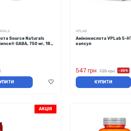
URALS
VPLAB
ота Source Naturals
Амінокислота VPLab 5-HT
ience® GABA, 750 мг, 180
капсул
н
547 грн
725 грн
-25%
УПИТИ
КУПИТИ
АКЦІЯ