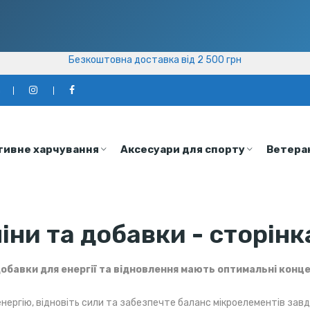
Безкоштовна доставка від 2 500 грн
Безкоштовна доставка від 2 500 грн
а
тивне харчування
Аксесуари для спорту
Ветера
іни та добавки - сторінк
добавки для енергії та відновлення мають оптимальні конц
нергію, відновіть сили та забезпечте баланс мікроелементів завд