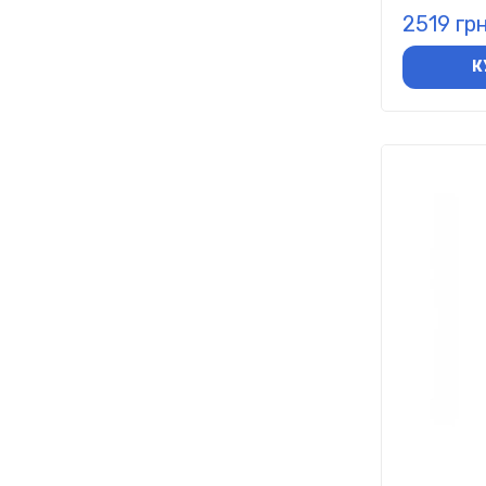
2519 гр
К