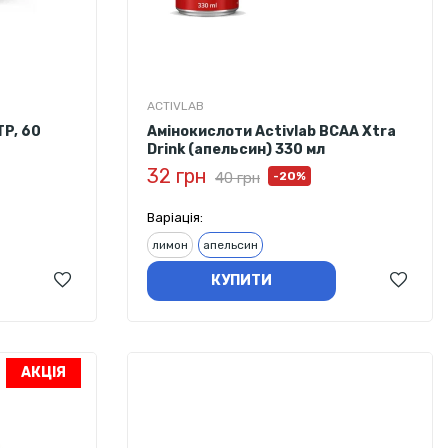
ACTIVLAB
P, 60
Амінокислоти Activlab BCAA Xtra
Drink (апельсин) 330 мл
32 грн
40 грн
-20%
Варіація:
лимон
апельсин
КУПИТИ
АКЦІЯ