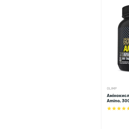
OLIMP
Амінокисл
Amino, 30