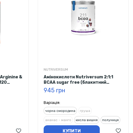
NUTRIVERSUM
Амінокислоти Nutriversum 2:1:1
 120
BCAA sugar free (блакитний
виноград) 360 г
945 грн
Варіація:
чорна смородина
груша
ананас - манго
кисла вишня
полуниця
блакитний виноград
КУПИТИ