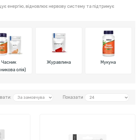
щує енергію, відновлює нервову систему та підтримує
Часник
Журавлина
Мукуна
сникова олія)
вати:
Показати