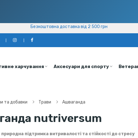
Безкоштовна доставка від 2 500 грн
Безкоштовна доставка від 2 500 грн
а
тивне харчування
Аксесуари для спорту
Ветера
ни та добавки
Трави
Ашваганда
ганда nutriversum
 природна підтримка витривалості та стійкості до стресу