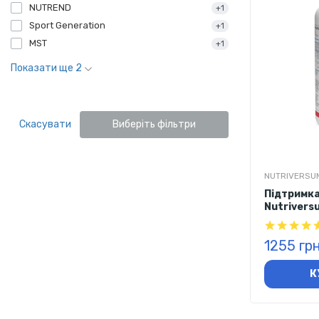
NUTREND
+1
Sport Generation
+1
MST
+1
Показати ще 2
Скасувати
Виберіть фільтри
NUTRIVERSU
Підтримка
Nutriversu
капсул
1255 гр
К