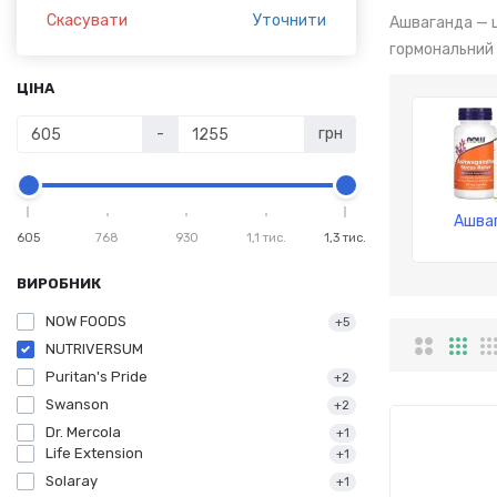
Скасувати
Уточнити
Ашваганда — ц
гормональний 
ЦІНА
-
грн
Ашва
605
768
930
1,1 тис.
1,3 тис.
ВИРОБНИК
NOW FOODS
+5
NUTRIVERSUM
Puritan's Pride
+2
Swanson
+2
Dr. Mercola
+1
Life Extension
+1
Solaray
+1