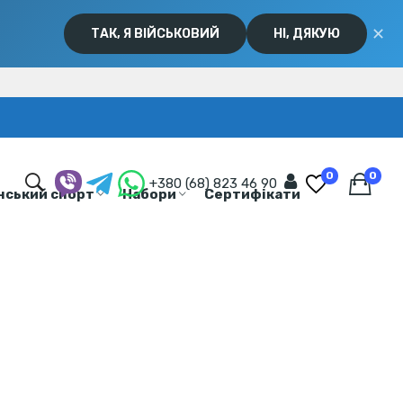
✕
ТАК, Я ВІЙСЬКОВИЙ
НІ, ДЯКУЮ
0
0
+380 (68) 823 46 90
нський спорт
Набори
Сертифікати