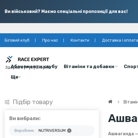
Ви військовий? Маємо спеціальні пропозиції для вас!
Біговий клуб
Про нас
Контакти
Доставка і оплат
Абонементи клубу
Вітаміни та добавки
Спор
Здоров’я | Рух | Енергія
Ще
Підбір товару
Вітамі
Ашва
Ви вибрали:
Виробник:
NUTRIVERSUM
Ашваганда —