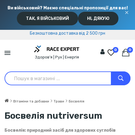
Ви військовий? Маємо спеціальні пропозиції для вас!
✕
ТАК, Я ВІЙСЬКОВИЙ
НІ, ДЯКУЮ
Безкоштовна доставка від 2 500 грн
Безкоштовна доставка від 2 500 грн
0
0
Здоров’я | Рух | Енергія
Вітаміни та добавки
Трави
Босвелія
Босвелія nutriversum
Босвелія: природний засіб для здорових суглобів