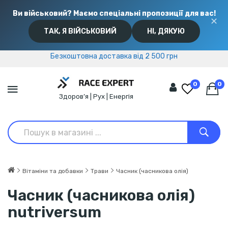
Ви військовий? Маємо спеціальні пропозиції для вас!
✕
ТАК, Я ВІЙСЬКОВИЙ
НІ, ДЯКУЮ
Безкоштовна доставка від 2 500 грн
Безкоштовна доставка від 2 500 грн
0
0
Здоров’я | Рух | Енергія
Вітаміни та добавки
Трави
Часник (часникова олія)
Часник (часникова олія)
nutriversum