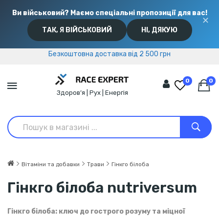
Ви військовий? Маємо спеціальні пропозиції для вас!
✕
ТАК, Я ВІЙСЬКОВИЙ
НІ, ДЯКУЮ
Безкоштовна доставка від 2 500 грн
Безкоштовна доставка від 2 500 грн
0
0
Здоров’я | Рух | Енергія
Вітаміни та добавки
Трави
Гінкго білоба
Гінкго білоба nutriversum
Гінкго білоба: ключ до гострого розуму та міцної