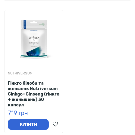
NUTRIVERSUM
Гінкго білоба та
женшень Nutriversum
Ginkgo+Ginseng (гінкго
+ женьшень) 30
капсул
719 грн
КУПИТИ