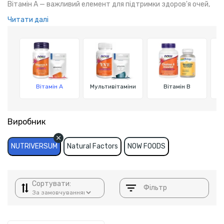
Вітамін A — важливий елемент для підтримки здоров'я очей,
шкіри та імунної системи. Його регулярне споживання
Читати далі
позитивно впливає на фізичну активність та відновлення.
Вітамін A
Мультивітаміни
Вітамін B
Виробник
NUTRIVERSUM
Natural Factors
NOW FOODS
Сортувати:
Фільтр