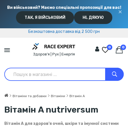
Ви військовий? Маємо спеціальні пропозиції для вас!
✕
ТАК, Я ВІЙСЬКОВИЙ
НІ, ДЯКУЮ
Безкоштовна доставка від 2 500 грн
Безкоштовна доставка від 2 500 грн
0
0
Здоров’я | Рух | Енергія
Вітаміни та добавки
Вітаміни
Вітамін A
Вітамін A nutriversum
Вітамін A для здоров'я очей, шкіри та імунної системи