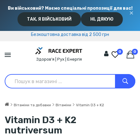
Ви військовий? Маємо спеціальні пропозиції для вас!
✕
ТАК, Я ВІЙСЬКОВИЙ
НІ, ДЯКУЮ
Безкоштовна доставка від 2 500 грн
Безкоштовна доставка від 2 500 грн
0
0
Здоров’я | Рух | Енергія
Вітаміни та добавки
Вітаміни
Vitamin D3 + K2
Vitamin D3 + K2
nutriversum