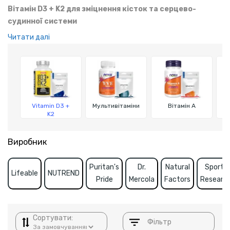
Вітамін D3 + K2 для зміцнення кісток та серцево-
судинної системи
Комплекс D3 + K2 поєднує вітаміни для підтримки міцних
Читати далі
кісток і здоров'я судин. Їх бажано вживати разом, бо вітамін
D підвищує засвоєння кальцію, а вітамін K2 відповідає за його
правильний розподіл. Забезпечте своєму організму
оптимальне засвоєння кальцію та надійний захист від
кальцинозу артерій.
Vitamin D3 +
Мультивітаміни
Вітамін A
K2
Виробник
Puritan's
Dr.
Natural
Sports
Lifeable
NUTREND
Pride
Mercola
Factors
Researc
Сортувати:
Фільтр