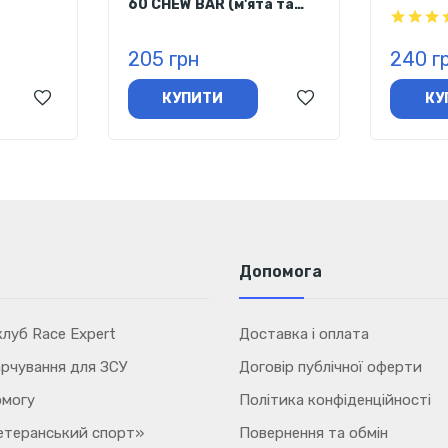
60 CHEW BAR (м'ята та
Sponse
к) 34 г
лимон) 68 г
(фрукто
сті до
205 грн
240 г
КУПИТИ
КУ
Допомога
луб Race Expert
Доставка і оплата
рчування для ЗСУ
Договір публічної оферти
омогу
Політика конфіденційності
етеранський спорт»
Повернення та обмін