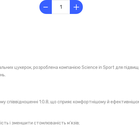
льних цукерок, розроблена компанією Science in Sport для підви
нь.
ому співвідношенні 1:0.8, що сприяє комфортнішому й ефективніш
сть і зменшити стомлюваність м'язів;