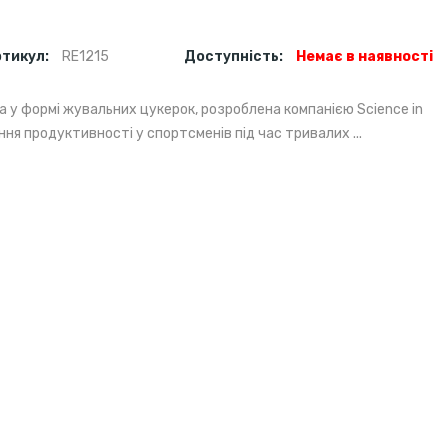
ртикул:
RE1215
Доступність:
Немає в наявності
а у формі жувальних цукерок, розроблена компанією Science in
ня продуктивності у спортсменів під час тривалих ...