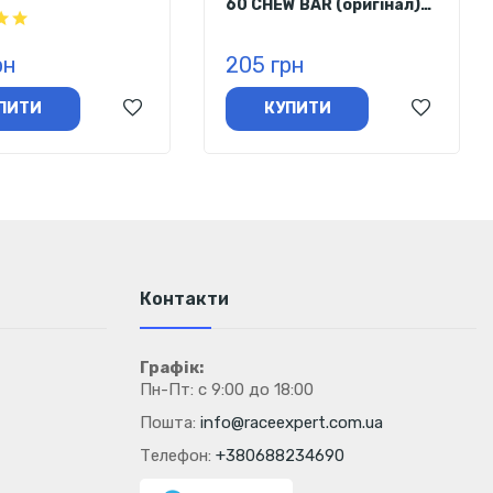
60 CHEW BAR (оригінал)
r Power Gums
68 г
вий мікс) 75 г
рн
205 грн
ПИТИ
КУПИТИ
Контакти
Графік:
Пн-Пт: с 9:00 до 18:00
Пошта:
info@raceexpert.com.ua
Телефон:
+380688234690