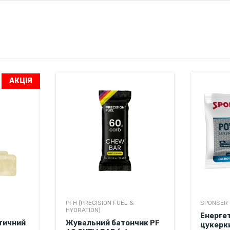
100 г
1 порція - 60 г
1314 кДж/310 ккал
788 кДж/186 ккал
0 г
0 г
0 г
0 г
75 г
45 г
АКЦІЯ
67 г
41 г
3,7 г
2,2 г
0 г
0 г
0,18 г
0,10 г
ами забезпечення якості та сертифікації харчових добавок.
ить для веганів і вегетаріанців.
PFH (PRECISION FUEL &
SPONSER
HYDRATION)
Енерге
тичний
Жувальний батончик PF
цукерк