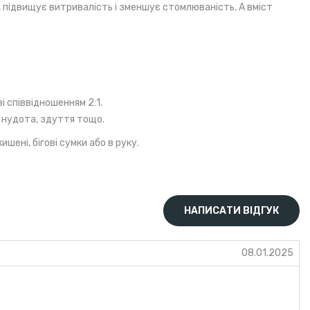
ів, підвищує витривалість і зменшує стомлюваність. А вміст
і співвідношенням 2:1.
, нудота, здуття тощо.
ені, бігові сумки або в руку.
НАПИСАТИ ВІДГУК
08.01.2025
, крохмаль кукурудзяний, глазурувальник (кокосова олія,