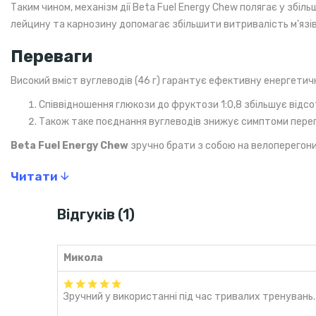
Таким чином, механізм дії Beta Fuel Energy Chew полягає у збіль
лейцину та карнозину допомагає збільшити витривалість м'язів і
Переваги
Високий вміст вуглеводів (46 г) гарантує ефективну енергетич
Співвідношення глюкози до фруктози 1:0,8 збільшує відсот
Також таке поєднання вуглеводів знижує симптоми перепо
Beta Fuel Energy Chew
зручно брати з собою на велоперегони, 
Рекомендації щодо вживання
Читати
Ви можете вживати добавку відразу або "розбивати" її на окремі
Відгуків (1)
Протягом години при високому фізичному навантаженні рекомен
Склад
Микола
Цукор, вода, патока глюкози, патока фруктози, гелеутворювач 
карнаубський віск), барвник (екстракт куркуми). Може містити я
Зручний у використанні під час тривалих тренувань.