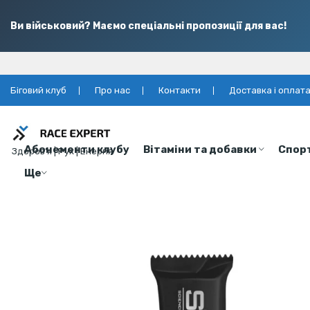
Ви військовий? Маємо спеціальні пропозиції для вас!
Біговий клуб
Про нас
Контакти
Доставка і оплат
Абонементи клубу
Вітаміни та добавки
Спор
Здоров’я | Рух | Енергія
Ще