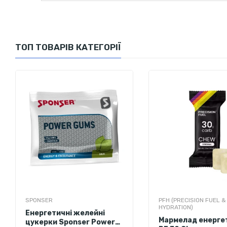
Поживна цінність
Енергетична цінність
Жири
ТОП ТОВАРІВ КАТЕГОРІЇ
в т.ч. насичені жирні кислоти
Вуглеводи
в т.ч. цукор
Клітковина
Білки
Сіль
Добавка має сертифікат Informed Sport - антидопінгової прогр
Не містить алергенів, шкідливих барвників і консервантів; підход
SPONSER
PFH (PRECISION FUEL &
HYDRATION)
Енергетичні желейні
Мармелад енерге
цукерки Sponser Power