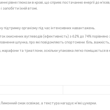
шенні рівня глюкози в крові, що сприяє постачанню енергії до м'яз
 запобігти їхній втомі.
ну підтримку організму під час інтенсивних навантажень.
ок окиснених вуглеводів (ефективність) з 62% до 74% порівняно з
внення шлунка, про які повідомляють спортсмени: біль, важкість
марафони та триатлони, оскільки упаковка легко поміщається в киш
 жувальні частини, кожна з них містить приблизно 7 г вуглеводів.
дується з'їдати 1-3 штуки.
(пектин), ароматизатор, регулятор кислотності (лимонна кислота)
йця, рибу, молоко та злаки, що містять глютен.
 Лимонний смак освіжає, а текстура нагадує м'які цукерки.