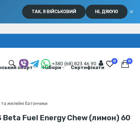
✕
ТАК, Я ВІЙСЬКОВИЙ
НІ, ДЯКУЮ
0
0
+380 (68) 823 46 90
нський спорт
Набори
Сертифікати
 та желейні батончики
 Beta Fuel Energy Chew (лимон) 60