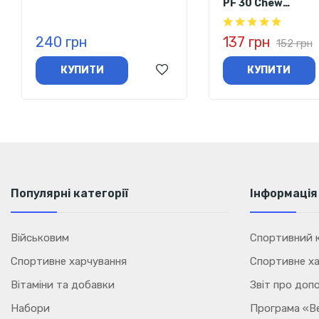
PF 30 Chew
Gums (кислий) 75 г
(оригінальний сма
- термін придатно
240 грн
137 грн
30/08/26
152 грн
КУПИТИ
КУПИТИ
Популярні категорії
Інформація
Військовим
Спортивний к
Спортивне харчування
Спортивне ха
Вітаміни та добавки
Звіт про доп
Набори
Програма «В