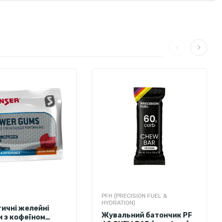
PFH (PRECISION FUEL &
HYDRATION)
тичні желейні
Жувальний батончик PF
и з кофеїном