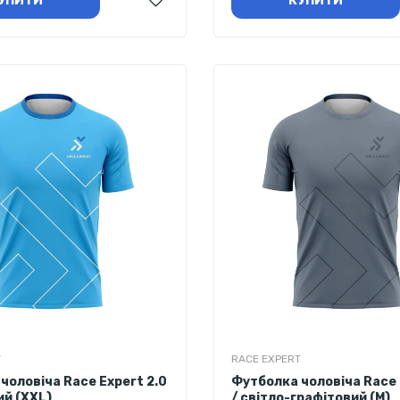
УПИТИ
КУПИТИ
T
RACE EXPERT
чоловіча Race Expert 2.0
Футболка чоловіча Race 
ий (XXL)
/ світло-графітовий (M)