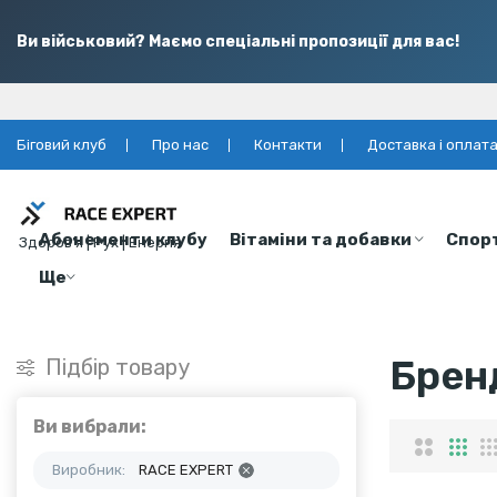
Ви військовий? Маємо спеціальні пропозиції для вас!
Біговий клуб
Про нас
Контакти
Доставка і оплат
Абонементи клубу
Вітаміни та добавки
Спор
Здоров’я | Рух | Енергія
Ще
Брен
Підбір товару
Ви вибрали:
Виробник:
RACE EXPERT