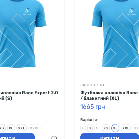
T
RACE EXPERT
чоловіча Race Expert 2.0
Футболка чоловіча Race 
ий (S)
/ блакитний (XL)
н
1665 грн
Варіація:
XS
XL
XXL
XXXL
L
S
M
XS
XL
XXL
XX