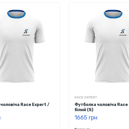
T
RACE EXPERT
чоловіча Race Expert /
Футболка чоловіча Race 
білий (S)
н
1665 грн