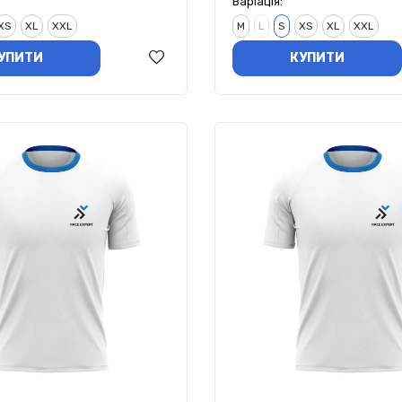
Варіація:
XS
XL
XXL
M
L
S
XS
XL
XXL
УПИТИ
КУПИТИ