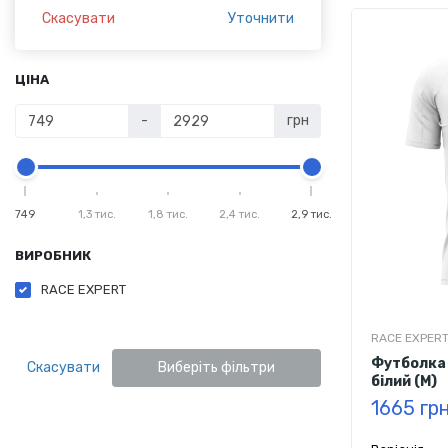
Скасувати
Уточнити
ЦІНА
-
грн
749
1,3 тис.
1,8 тис.
2,4 тис.
2,9 тис.
ВИРОБНИК
RACE EXPERT
RACE EXPER
Футболка 
Скасувати
Виберіть фільтри
білий (M)
1665 гр