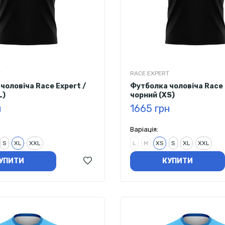
T
RACE EXPERT
чоловіча Race Expert /
Футболка чоловіча Race 
L)
чорний (XS)
н
1665 грн
Варіація:
S
XL
XXL
L
M
XS
S
XL
XXL
УПИТИ
КУПИТИ