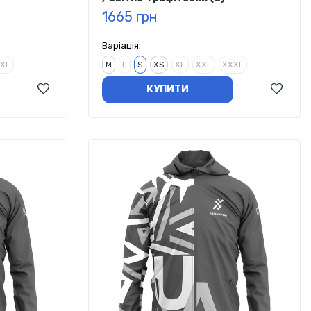
1665 грн
Варіація:
XL
M
L
S
XS
XL
XXL
XXXL
КУПИТИ