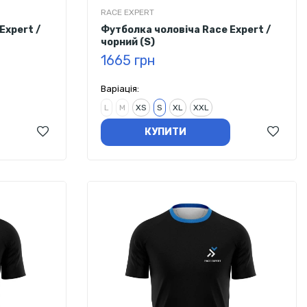
RACE EXPERT
Expert /
Футболка чоловіча Race Expert /
чорний (S)
1665 грн
Варіація:
L
M
XS
S
XL
XXL
КУПИТИ