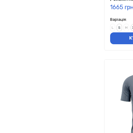
1665 гр
Варіація:
L
S
M
К