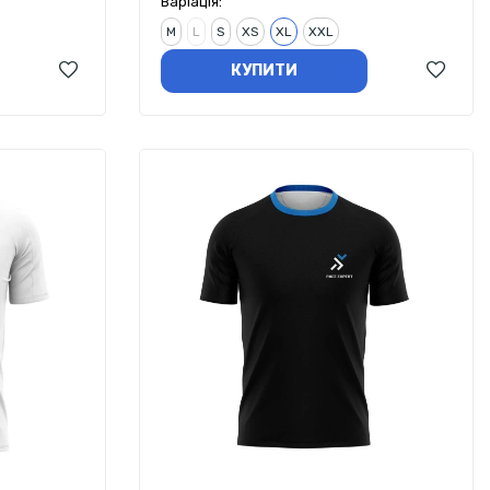
Варіація:
M
L
S
XS
XL
XXL
КУПИТИ