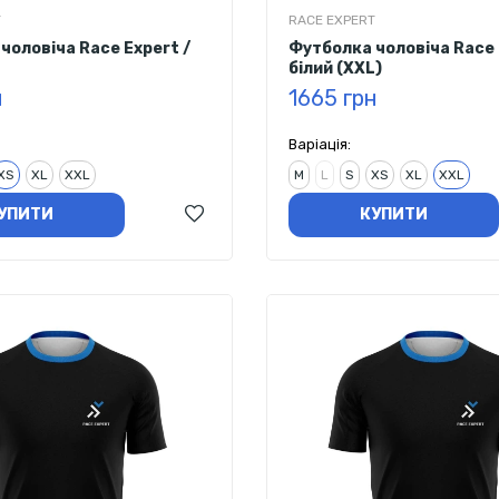
T
RACE EXPERT
чоловіча Race Expert /
Футболка чоловіча Race 
білий (XXL)
н
1665 грн
Варіація:
XS
XL
XXL
M
L
S
XS
XL
XXL
УПИТИ
КУПИТИ