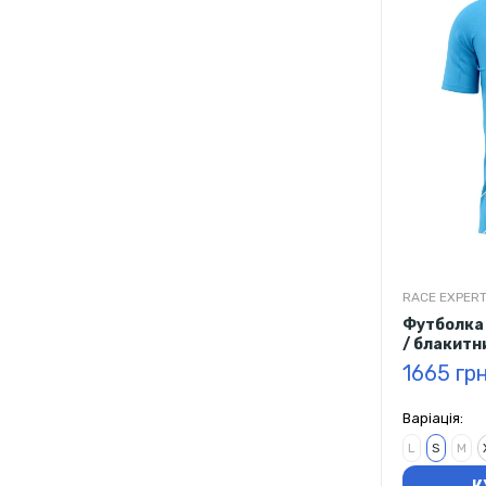
RACE EXPER
Футболка 
/ блакитн
1665 гр
Варіація:
L
S
M