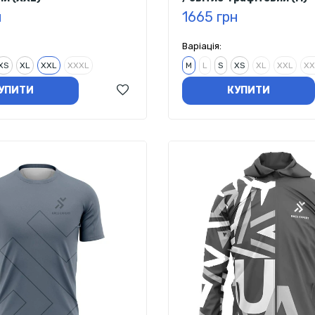
н
1665 грн
Варіація:
XS
XL
XXL
XXXL
M
L
S
XS
XL
XXL
XX
УПИТИ
КУПИТИ