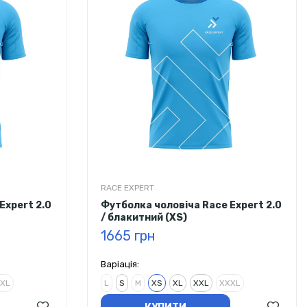
RACE EXPERT
Expert 2.0
Футболка чоловіча Race Expert 2.0
/ блакитний (XS)
1665 грн
Варіація:
XL
L
S
M
XS
XL
XXL
XXXL