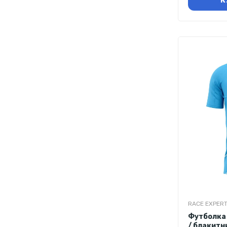
К
RACE EXPER
Футболка 
/ блакитн