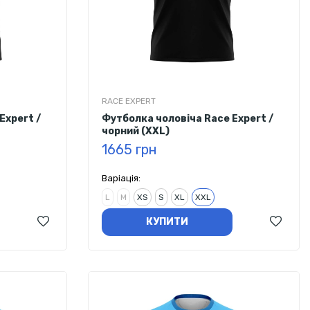
RACE EXPERT
Expert /
Футболка чоловіча Race Expert /
чорний (XXL)
1665 грн
Варіація:
L
M
XS
S
XL
XXL
КУПИТИ