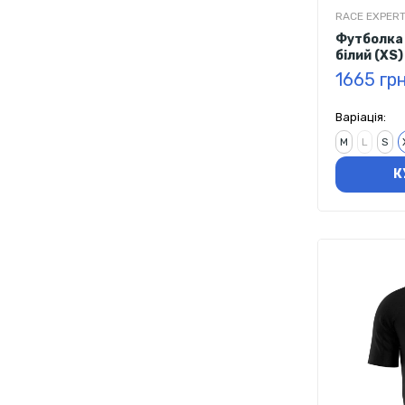
RACE EXPER
Футболка 
білий (XS)
1665 гр
Варіація:
M
L
S
К