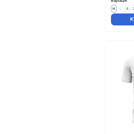
Варіація:
M
L
S
К