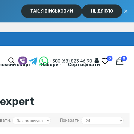
✕
ТАК, Я ВІЙСЬКОВИЙ
НІ, ДЯКУЮ
0
0
+380 (68) 823 46 90
нський спорт
Набори
Сертифікати
expert
вати:
Показати