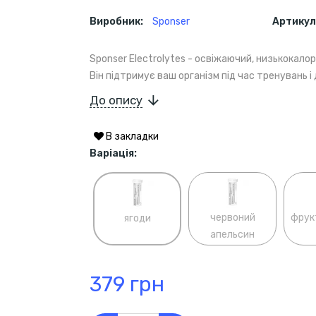
Виробник:
Sponser
Артикул
Sponser Electrolytes - освіжаючий, низькокалор
Він підтримує ваш організм під час тренувань 
До опису
В закладки
Варіація:
червоний
фрук
ягоди
апельсин
379 грн