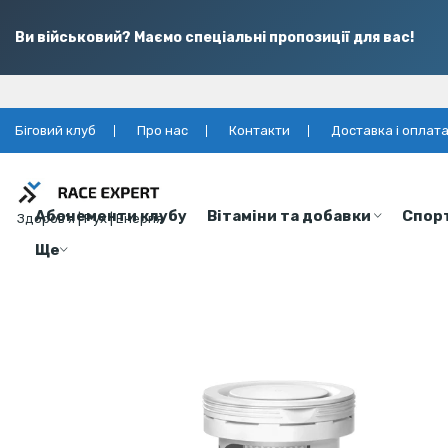
Ви військовий? Маємо спеціальні пропозиції для вас!
Біговий клуб
Про нас
Контакти
Доставка і оплат
Абонементи клубу
Вітаміни та добавки
Спор
Здоров’я | Рух | Енергія
Ще