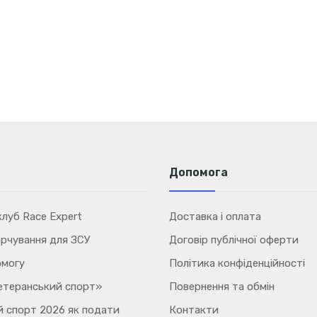
400 мг
50%
100 мг
5%
1,5 мг
15%
Допомога
луб Race Expert
Доставка і оплата
рчування для ЗСУ
Договір публічної оферти
омогу
Політика конфіденційності
етеранський спорт»
Повернення та обмін
 спорт 2026 як подати
Контакти