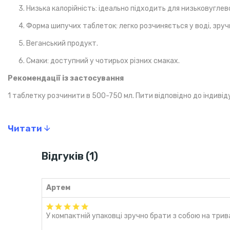
3. Низька калорійність: ідеально підходить для низьковуглевод
4. Форма шипучих таблеток: легко розчиняється у воді, зруч
5. Веганський продукт.
6. Смаки: доступний у чотирьох різних смаках.
Рекомендації із застосування
1 таблетку розчинити в 500-750 мл. Пити відповідно до індивід
Попередження
Читати
Вживайте цей продукт в рамках збалансованого харчування і 
Відгуків (1)
Склад
Смак: ягоди
.
Артем
Кислота лимонна, хлорид натрію, гідрокарбонат натрію, зволожу
ароматизатори, підсолоджувач сукралоза, цитрат цинку, барв
У компактній упаковці зручно брати з собою на трива