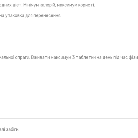
них дієт. Мінімум калорій, максимум користі.
на упаковка для перенесення.
уальної спраги. Вживати максимум 3 таблетки на день під час фіз
здорового способу життя. Не перевищуйте рекомендовану дозу.
вач сорбіт, цитрат калію, інулін, барвник порошок бурякового сок
ник рибофлавін.
лі забіги.