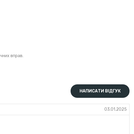
ичних вправ.
НАПИСАТИ ВІДГУК
03.01.2025
у, карбонат кальцію, карбонат магнію, натуральні