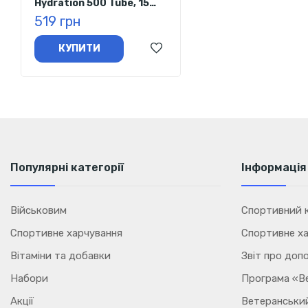
Hydration 500 Tube, 15
Хлорид
8890 мг
1111%
таблеток
519 грн
Калій
2220 мг
111%
КУПИТИ
Цинк
33 мг
330%
*NRV - еталонне значення поживних речовин
Популярні категорії
Інформація
Військовим
Спортивний к
Спортивне харчування
Спортивне ха
Вітаміни та добавки
Звіт про доп
Набори
Програма «В
Акції
Ветеранський