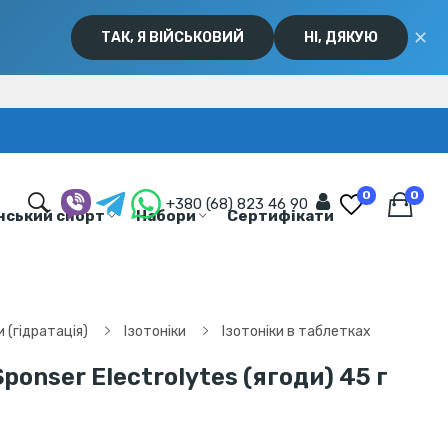
✕
ТАК, Я ВІЙСЬКОВИЙ
НІ, ДЯКУЮ
0
0
+380 (68) 823 46 90
нський спорт
Набори
Сертифікати
 (гідратація)
Ізотоніки
Ізотоніки в таблетках
ponser Electrolytes (ягоди) 45 г